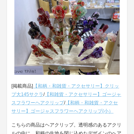
[掲載商品]
【和柄・和雑貨・アクセサリー】クリッ
プ大145サクラ
/
【和雑貨
・
アクセサリー】ゴージャ
スフラワーヘアクリップ
/
【和柄・和雑貨・アクセ
サリー】ゴージャスフラワーヘアクリップ(小）
こちらの商品はヘアクリップ。透明感のあるアクリ
ルの中に、和柄の生地を閉じ込めたデザインのヘア