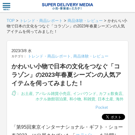
衣食住サー
TOP
>
トレンド・商品レポート
>
商品体験・レビュー
>
かわいい小
物で日本の文化をつなぐ「コラゾン」の2023年春夏シーズンの人気
アイテムを伺ってみました！
2023/3/8 水
トレンド・商品レポート
,
商品体験・レビュー
カテゴリ：
かわいい小物で日本の文化をつなぐ「コ
ラゾン」の2023年春夏シーズンの人気ア
イテムを伺ってみました！
：
お土産
,
アパレル雑貨小売店
,
インバウンド
,
カフェ飲食店
,
ホテル旅館宿泊業
,
和小物
,
和雑貨
,
日本土産
,
海外
Pocket
「第95回東京インターナショナル・ギフト・ショー