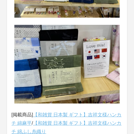
[掲載商品]
【和雑貨 日本製 ギフト】吉祥文様ハンカ
チ 綿麻平
/
【和雑貨 日本製 ギフト】吉祥文様ハンカ
チ 綿ふし糸織り