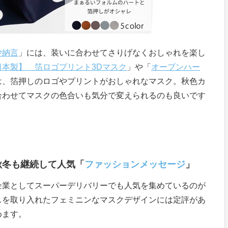
少納言
」には、装いに合わせてさりげなくおしゃれを楽し
日本製】 箔ロゴプリント3Dマスク
」や「
オープンハー
は、箔押しのロゴやプリントがおしゃれなマスク。秋色カ
合わせてマスクの色合いも気分で変えられるのも良いです
秋冬も継続して人気「
ファッションメッセージ
」
企業としてスーパーデリバリーでも人気を集めているのが
スを取り入れたフェミニンなマスクデザインには定評があ
めます。