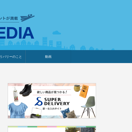
衣食住サービスに携わる小売
リバリーのこと
動画
・プレゼント企画
・調査レポート
ベント・動画告知
ィア掲載
メーカー
ライブコマース