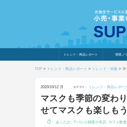
トレンド・商品レポート
開業ノ
トレンド・特集
人気ランキング
出展企業のおすすめ
商品体験・レビュー
暮らしの提案
開業までの道
開業知識・情
TOP
>
トレンド・商品レポート
>
トレンド・特集
>
マ
2020/10/12 月
トレンド・商品レポー
カテゴリ：
マスクも季節の変わ
せてマスクも楽しも
：
あったか
,
アパレル雑貨小売店
,
カフェ飲食