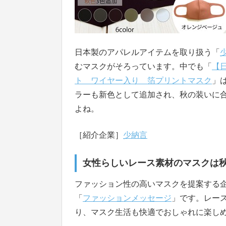
日本製のアパレルアイテムを取り扱う「
むマスクがそろっています。中でも「
【
ト ワイヤー入り 箔プリントマスク
」
ラーも新色として追加され、秋の装いに
よね。
［紹介企業］
少納言
女性らしいレース素材のマスクは
ファッション性の高いマスクを提案する
「
ファッションメッセージ
」です。レー
り、マスク生活も快適でおしゃれに楽し