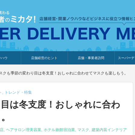
ウハウ
店舗経営のヒント
店舗・事業者訪問
スーパーデ
のり
報
ウェブ集客・販売促進
仕入れ
展示会情報
接客・販売
知識情報
販促カレンダー
集客・販売促進
アパレル店
カフェ・飲食店
ペットサロン
メーカー
他の業種
美容サロン
薬局
観光・ホテル旅館宿泊業
雑貨店
食料品店
SD export
お知らせ
イベント
セミナー
体験型イ
外部メデ
新規出展
スクも季節の変わり目は冬支度！おしゃれに合わせてマスクも楽しもう。
ト
,
トレンド・特集
り目は冬支度！おしゃれに合わ
う。
店
,
ヘアサロン理美容業
,
ホテル旅館宿泊業
,
マスク
,
建築内装インテリア