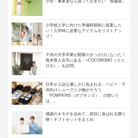
小売・事業者なら扱っておきたい「祝儀袋」
小学校入学に向けた準備時期前に提案した
い！入学時に必要なアイテムをリストアッ
プ！
子供の大学卒業が開業のきっかけになった！
熊本県人吉市にある「+COCOROMO（ココ
ロモ）」を訪問。
日常が上品な優しさに包まれる…ベビー・子
供向けシューズと小物がそろう
「POMPKINS（ポプキンズ）」の想いと
は…。
感謝のキモチを込めて…節目に喜ばれる贈り
物！ギフトセットをまとめ