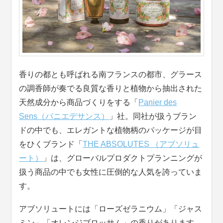
香りの都とも呼ばれる南フランスの都市、グラース
の調香師が奏でる良質な香りと植物から抽出された
天然成分から商品づくりをする「
Panier des
Sens（パニエデサンス）
」社。同社が扱うブラン
ドの中でも、エレガントな植物柄のパッケージが目
をひくブランド「
THE ABSOLUTES （アブソリュ
ート）
」は、グローバルプロダクトプランニングが
扱う商品の中でも女性に圧倒的な人気を誇っていま
す。
アブソリュートには「ローズゼラニウム」「ジャス
ミン」「オレンジブロッサム」の香りがあります