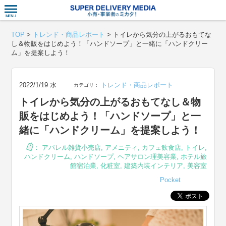
衣食住サー
TOP
>
トレンド・商品レポート
>
トイレから気分の上がるおもてな
し＆物販をはじめよう！「ハンドソープ」と一緒に「ハンドクリー
ム」を提案しよう！
2022/1/19 水
トレンド・商品レポート
カテゴリ：
トイレから気分の上がるおもてなし＆物
販をはじめよう！「ハンドソープ」と一
緒に「ハンドクリーム」を提案しよう！
：
アパレル雑貨小売店
,
アメニティ
,
カフェ飲食店
,
トイレ
,
ハンドクリーム
,
ハンドソープ
,
ヘアサロン理美容業
,
ホテル旅
館宿泊業
,
化粧室
,
建築内装インテリア
,
美容室
Pocket