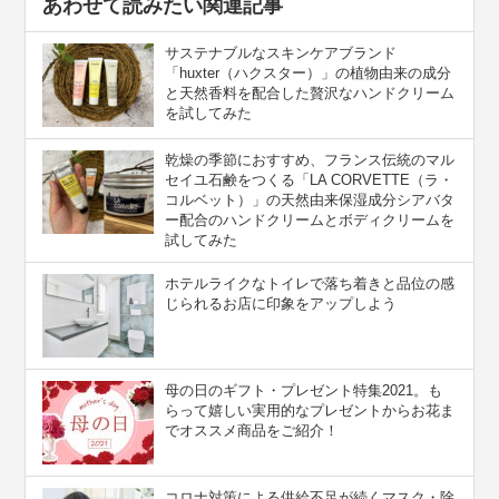
あわせて読みたい関連記事
サステナブルなスキンケアブランド
「huxter（ハクスター）」の植物由来の成分
と天然香料を配合した贅沢なハンドクリーム
を試してみた
乾燥の季節におすすめ、フランス伝統のマル
セイユ石鹸をつくる「LA CORVETTE（ラ・
コルベット）」の天然由来保湿成分シアバタ
ー配合のハンドクリームとボディクリームを
試してみた
ホテルライクなトイレで落ち着きと品位の感
じられるお店に印象をアップしよう
母の日のギフト・プレゼント特集2021。も
らって嬉しい実用的なプレゼントからお花ま
でオススメ商品をご紹介！
コロナ対策による供給不足が続くマスク・除