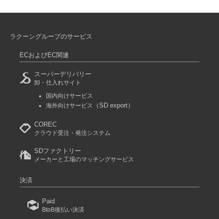
ラクーングループのサービス
ECおよびEC関連
スーパーデリバリー
卸・仕入れサイト
国内向けサービス
（SD export）
海外向けサービス
COREC
クラウド受注・発注システム
SDファクトリー
メーカーと工場のマッチングサービス
決済
Paid
BtoB後払い決済