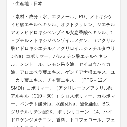
・生産地：日本
・素材・成分：水、エタノール、PG、メトキシケ
イヒ酸エチルヘキシル、オクトクリレン、ジエチル
アミノヒドロキシベンゾイル安息香酸ヘキシル、t
－ブチルメトキシジベンゾイルメタン、（アクリル
酸ヒドロキシエチル／アクリロイルジメチルタウリ
ンNa）コポリマー、パルミチン酸エチルヘキシ
ル、メントール、レモン果皮油、セイヨウハッカ
油、アロエベラ葉エキス、ゲンチアナ根エキス、ユ
ーカリ葉エキス、チャ葉エキス、（PPG－12／
SMDI）コポリマー、（アクリレーツ／アクリル酸
アルキル（C10－30））クロスポリマー、カルボマ
ー、ペンテト酸5Na、水酸化Na、酸化亜鉛、BG、
グリチルリチン酸2K、ポリシリコーン－14、ハイ
ドロゲンジメチコン、香料、トコフェロール、フェ