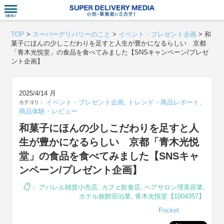
衣食住サー
TOP
>
スーパーデリバリーのこと
>
イベント・プレゼント企画
>
和
菓子にほんの少しこだわりを足すと人生が豊かになるらしい 京都
「青木光悦堂」の食品を食べてみました【SNSキャンペーン/プレゼ
ント企画】
2025/4/14 月
イベント・プレゼント企画
,
トレンド・商品レポート
,
カテゴリ：
商品体験・レビュー
和菓子にほんの少しこだわりを足すと人
生が豊かになるらしい 京都「青木光悦
堂」の食品を食べてみました【SNSキャ
ンペーン/プレゼント企画】
：
アパレル雑貨小売店
,
カフェ飲食店
,
ヘアサロン理美容業
,
ホテル旅館宿泊業
,
青木光悦堂【1004357】
Pocket