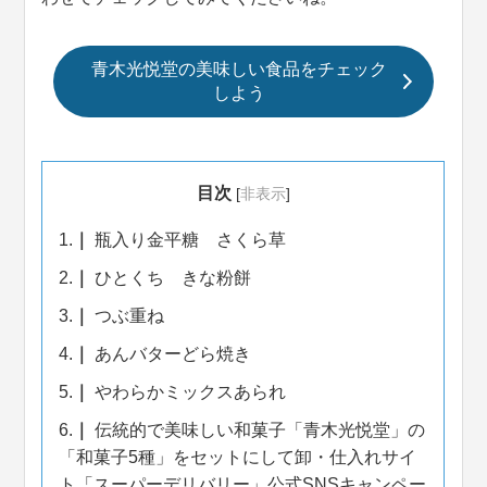
青木光悦堂の美味しい食品をチェック
しよう
目次
[
非表示
]
1.
瓶入り金平糖 さくら草
2.
ひとくち きな粉餅
3.
つぶ重ね
4.
あんバターどら焼き
5.
やわらかミックスあられ
6.
伝統的で美味しい和菓子「青木光悦堂」の
「和菓子5種」をセットにして卸・仕入れサイ
ト「スーパーデリバリー」公式SNSキャンペー