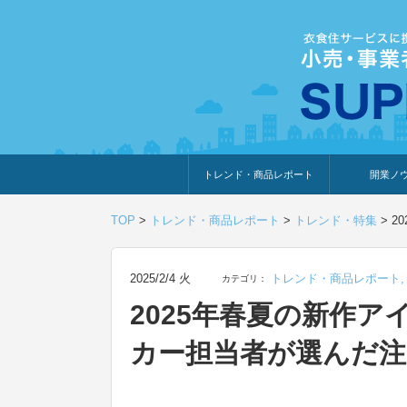
トレンド・商品レポート
開業ノ
トレンド・特集
人気ランキング
出展企業のおすすめ
商品体験・レビュー
暮らしの提案
開業までの道
開業知識・情
TOP
>
トレンド・商品レポート
>
トレンド・特集
>
2
2025/2/4 火
トレンド・商品レポート
カテゴリ：
2025年春夏の新作
カー担当者が選んだ