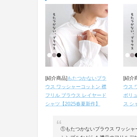
[紹介商品]
もたつかないブラ
[紹介
ウス ワッシャーコットン 襟
ウス 
フリル ブラウス レイヤード
ボリュ
シャツ【2025春夏新作】
ス シ
①もたつかないブラウス ワッシャ