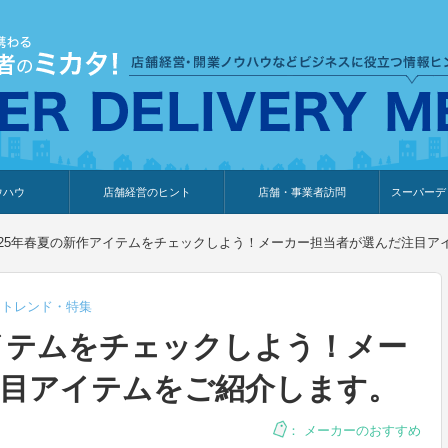
ウハウ
店舗経営のヒント
店舗・事業者訪問
スーパーデ
のり
報
ウェブ集客・販売促進
仕入れ
展示会情報
接客・販売
知識情報
販促カレンダー
集客・販売促進
アパレル店
カフェ・飲食店
ペットサロン
メーカー
他の業種
美容サロン
薬局
観光・ホテル旅館宿泊業
雑貨店
食料品店
SD export
お知らせ
イベント
セミナー
体験型イ
外部メデ
新規出展
025年春夏の新作アイテムをチェックしよう！メーカー担当者が選んだ注目ア
,
トレンド・特集
アイテムをチェックしよう！メー
注目アイテムをご紹介します。
：
メーカーのおすすめ