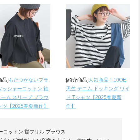
商品]
もたつかないブラ
[紹介商品]
人気商品！10OE
ワッシャーコットン 袖
天竺 デニム ドッキング ワイ
ーム スリーブ ブラウ
ド Tシャツ【2025春夏新
ャツ【2025春夏新作】
作】
ーコットン 襟フリル ブラウス