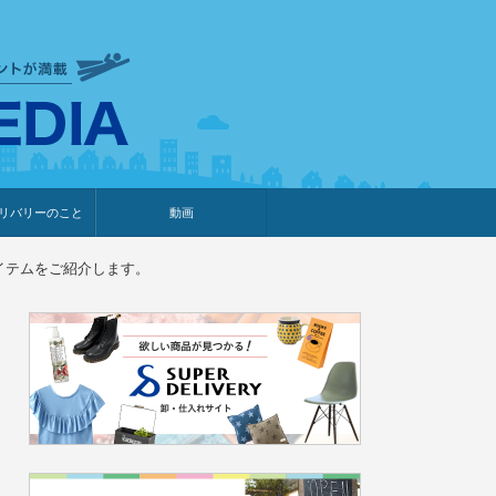
衣食住サービスに携わる小売
リバリーのこと
動画
・プレゼント企画
・調査レポート
ベント・動画告知
ィア掲載
メーカー
ライブコマース
イテムをご紹介します。