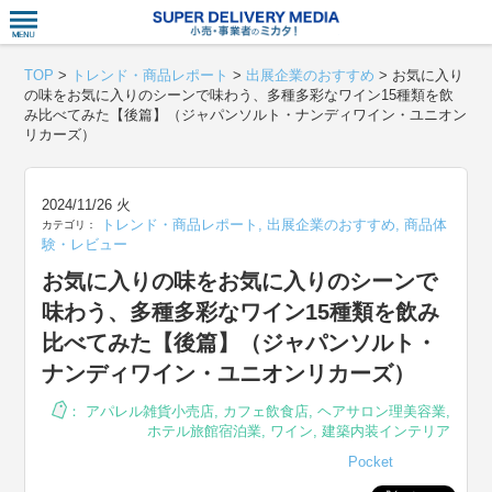
衣食住サー
TOP
>
トレンド・商品レポート
>
出展企業のおすすめ
>
お気に入り
の味をお気に入りのシーンで味わう、多種多彩なワイン15種類を飲
み比べてみた【後篇】（ジャパンソルト・ナンディワイン・ユニオン
リカーズ）
2024/11/26 火
トレンド・商品レポート
,
出展企業のおすすめ
,
商品体
カテゴリ：
験・レビュー
お気に入りの味をお気に入りのシーンで
味わう、多種多彩なワイン15種類を飲み
比べてみた【後篇】（ジャパンソルト・
ナンディワイン・ユニオンリカーズ）
：
アパレル雑貨小売店
,
カフェ飲食店
,
ヘアサロン理美容業
,
ホテル旅館宿泊業
,
ワイン
,
建築内装インテリア
Pocket