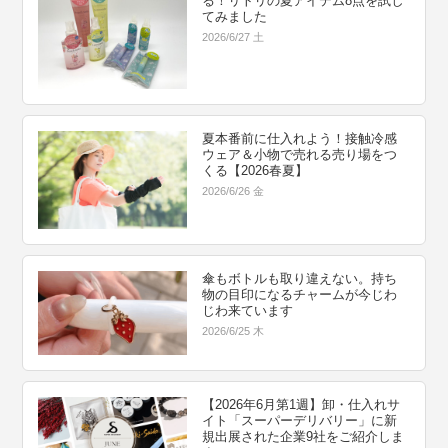
る！リトリの夏アイテム8点を試し
てみました
2026/6/27 土
夏本番前に仕入れよう！接触冷感
ウェア＆小物で売れる売り場をつ
くる【2026春夏】
2026/6/26 金
傘もボトルも取り違えない。持ち
物の目印になるチャームが今じわ
じわ来ています
2026/6/25 木
【2026年6月第1週】卸・仕入れサ
イト「スーパーデリバリー」に新
規出展された企業9社をご紹介しま