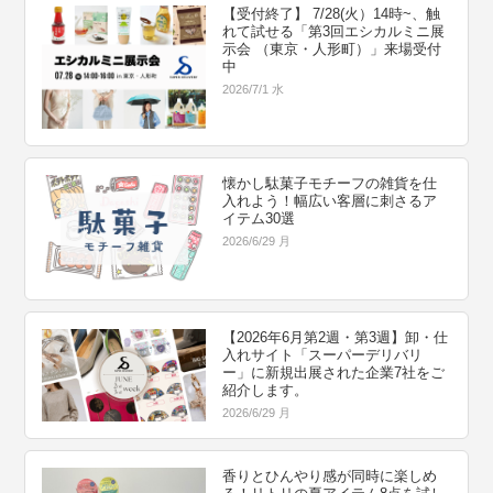
【受付終了】 7/28(火）14時~、触
れて試せる「第3回エシカルミニ展
示会 （東京・人形町）」来場受付
中
2026/7/1 水
懐かし駄菓子モチーフの雑貨を仕
入れよう！幅広い客層に刺さるア
イテム30選
2026/6/29 月
【2026年6月第2週・第3週】卸・仕
入れサイト「スーパーデリバリ
ー」に新規出展された企業7社をご
紹介します。
2026/6/29 月
香りとひんやり感が同時に楽しめ