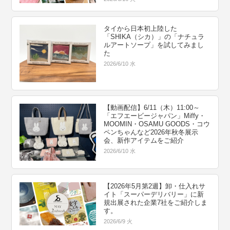
タイから日本初上陸した
「SHIKA（シカ）」の「ナチュラ
ルアートソープ」を試してみまし
た
2026/6/10 水
【動画配信】6/11（木）11:00～
「エフエービージャパン」Miffy・
MOOMIN・OSAMU GOODS・コウ
ペンちゃんなど2026年秋冬展示
会、新作アイテムをご紹介
2026/6/10 水
【2026年5月第2週】卸・仕入れサ
イト「スーパーデリバリー」に新
規出展された企業7社をご紹介しま
す。
2026/6/9 火