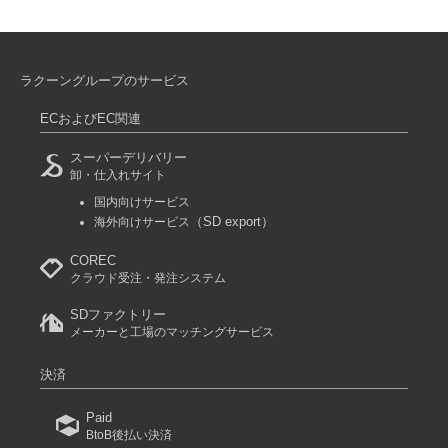
ラクーングループのサービス
ECおよびEC関連
スーパーデリバリー
卸・仕入れサイト
国内向けサービス
（SD export）
海外向けサービス
COREC
クラウド受注・発注システム
SDファクトリー
メーカーと工場のマッチングサービス
決済
Paid
BtoB後払い決済