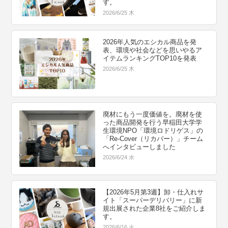
す。
2026/6/25 木
2026年人気のエシカル商品を発
表、環境や社会などを思いやるア
イテムランキングTOP10を発表
2026/6/25 木
廃材にもう一度価値を。廃材を使
った商品開発を行う早稲田大学学
生環境NPO「環境ロドリゲス」の
「Re-Cover（リカバー）」チーム
へインタビューしました
2026/6/24 水
【2026年5月第3週】卸・仕入れサ
イト「スーパーデリバリー」に新
規出展された企業8社をご紹介しま
す。
2026/6/16 火