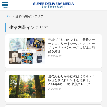
衣食住サー
TOP
>
建築内装インテリア
建築内装インテリア
売場づくりのヒントに。新着ステ
ーショナリー｜シール・メッセー
ジカード・ペンケースなど注目商
品を紹介
2026/7/2 木
夏の終わりから秋のはじまりへ！
販促と仕入れヒントをお届け、
2026年8月・9月 販促カレンダー
2026/7/1 水