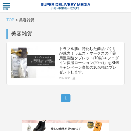
衣食住サー
TOP
>
美容雑貨
美容雑貨
トラブル肌に特化した商品づくり
が魅力！ラムズ・マークスの「薬
用重炭酸タブレット(10錠)＋フコダ
イン保湿ローション(20ml)」をSNS
キャンペーン参加の10名様にプレ
ゼントします。
2021/3/5 金
1