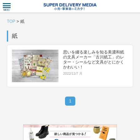
衣食住サー
TOP
>
紙
紙
思いを綴る楽しみを知る美濃和紙
の文具メーカー「古川紙工」のレ
ター・シールなど文具がとにかく
かわいい！
2022/11/7 月
1