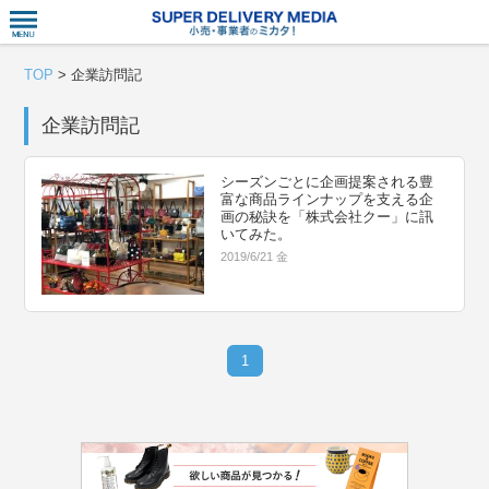
衣食住サー
TOP
>
企業訪問記
企業訪問記
シーズンごとに企画提案される豊
富な商品ラインナップを支える企
画の秘訣を「株式会社クー」に訊
いてみた。
2019/6/21 金
1