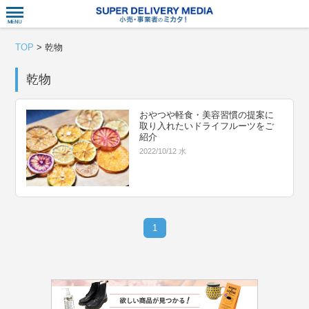
衣食住サー
TOP
>
乾物
乾物
おやつや軽食・美容習慣の提案に
取り入れたいドライフルーツをご
紹介
2022/10/12 水
1