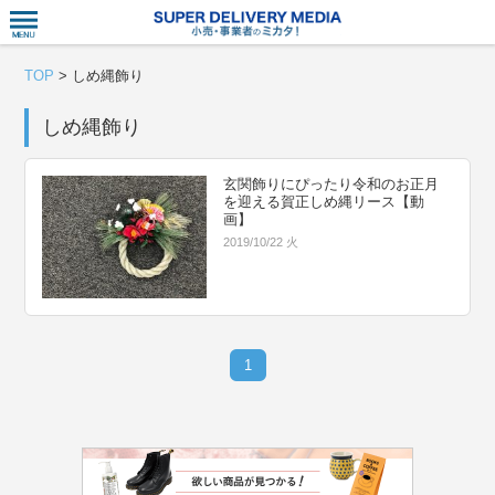
衣食住サー
TOP
>
しめ縄飾り
しめ縄飾り
玄関飾りにぴったり令和のお正月
を迎える賀正しめ縄リース【動
画】
2019/10/22 火
1