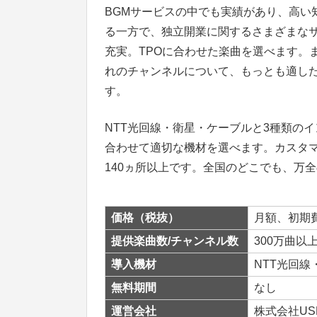
BGMサービスの中でも実績があり、高い
る一方で、独立開業に関するさまざまなサ
充実。TPOに合わせた楽曲を選べます。
れのチャンネルについて、もっとも適し
す。
NTT光回線・衛星・ケーブルと3種類の
合わせて適切な機材を選べます。カスタマ
140ヵ所以上です。全国のどこでも、万
価格（税抜）
月額、初期
提供楽曲数/チャンネル数
300万曲以
導入機材
NTT光回
無料期間
なし
運営会社
株式会社US