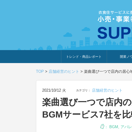
トレンド・商品レポート
開業ノ
トレンド・特集
人気ランキング
出展企業のおすすめ
商品体験・レビュー
暮らしの提案
開業までの道
開業知識・情
TOP
>
店舗経営のヒント
>
楽曲選び一つで店内の居心
2021/10/12 火
店舗経営のヒント
カテゴリ：
楽曲選び一つで店内の
BGMサービス7社を
：
BGM
,
アパレ