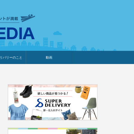
衣食住サービスに携わる小売
リバリーのこと
動画
・プレゼント企画
・調査レポート
ベント・動画告知
ィア掲載
メーカー
ライブコマース