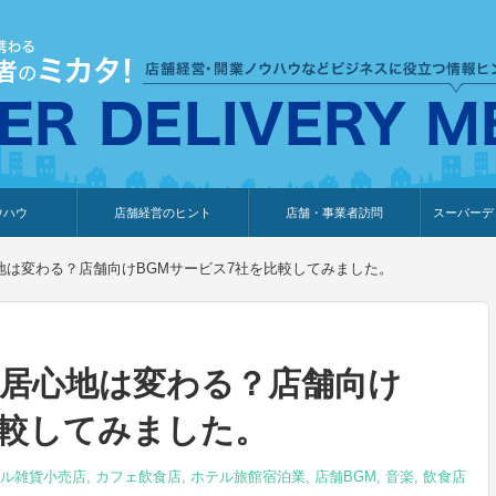
ウハウ
店舗経営のヒント
店舗・事業者訪問
スーパーデ
のり
報
ウェブ集客・販売促進
仕入れ
展示会情報
接客・販売
知識情報
販促カレンダー
集客・販売促進
アパレル店
カフェ・飲食店
ペットサロン
メーカー
他の業種
美容サロン
薬局
観光・ホテル旅館宿泊業
雑貨店
食料品店
SD export
お知らせ
イベント
セミナー
体験型イ
外部メデ
新規出展
地は変わる？店舗向けBGMサービス7社を比較してみました。
居心地は変わる？店舗向け
比較してみました。
ル雑貨小売店
,
カフェ飲食店
,
ホテル旅館宿泊業
,
店舗BGM
,
音楽
,
飲食店