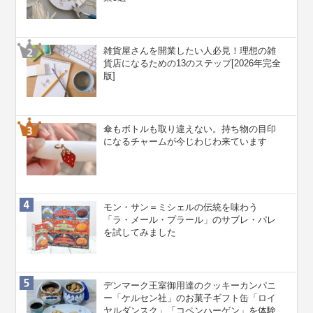
雑貨屋さんを開業したい人必見！理想の雑
貨店になるための13のステップ[2026年完全
版]
傘もボトルも取り違えない。持ち物の目印
になるチャームが今じわじわ来ています
モン・サン＝ミシェルの伝統を味わう
「ラ・メール・プラール」のサブレ・パレ
を試してみました
デンマーク王室御用達のクッキーカンパニ
ー「ケルセン社」のお菓子ギフト缶「ロイ
ヤルダンスク」「コペンハーゲン」を体験