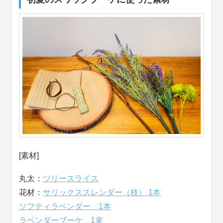
[素材]
丸太：
ツリースライス
花材：
サリックススレンダー（枝） 1本
ソフティラベンダー 1本
ラベンダーブーケ 1束