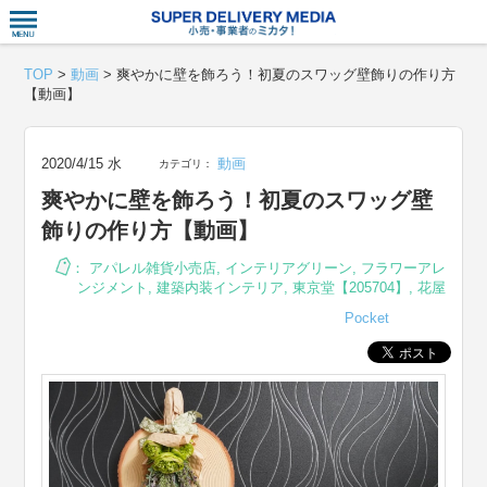
衣食住サー
TOP
>
動画
>
爽やかに壁を飾ろう！初夏のスワッグ壁飾りの作り方
【動画】
2020/4/15 水
動画
カテゴリ：
爽やかに壁を飾ろう！初夏のスワッグ壁
飾りの作り方【動画】
：
アパレル雑貨小売店
,
インテリアグリーン
,
フラワーアレ
ンジメント
,
建築内装インテリア
,
東京堂【205704】
,
花屋
Pocket