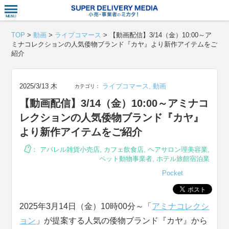
衣食住サー
TOP
>
動画
>
ライブコマース
>
【動画配信】3/14（金）10:00～ア
ミナコレクションの人気倭物ブランド『カヤ』より新作アイテムをご
紹介
2025/3/13 木
ライブコマース
,
動画
カテゴリ：
【動画配信】3/14（金）10:00～アミナコ
レクションの人気倭物ブランド『カヤ』
より新作アイテムをご紹介
：
アパレル雑貨小売店
,
カフェ飲食店
,
ヘアサロン理美容業
,
ペット動物事業者
,
ホテル旅館宿泊業
Pocket
2025年3月14日（金）10時00分～「
アミナコレクシ
ョン
」が提案する人気の倭物ブランド『カヤ』から