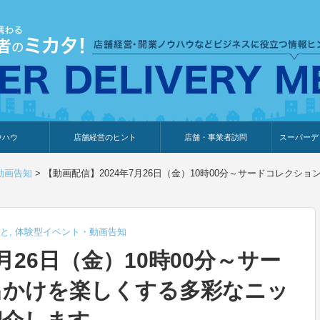
ウハウ
店舗経営のヒント
店舗・事業者訪問
スーパーデ
のり
報
ウェブ集客・販売促進
仕入れ
展示会情報
接客・販売
知識情報
販促カレンダー
集客・販売促進
アパレル店
カフェ・飲食店
ペットサロン
メーカー
他の業種
美容サロン
薬局
観光・ホテル旅館宿泊業
雑貨店
食料品店
SD export
お知らせ
イベント
セミナー
体験型イ
外部メデ
新規出展
動画告知
>
【動画配信】2024年7月26日（金）10時00分～サードコレク
と
,
体験型イベント・動画告知
月26日（金）10時00分～サー
出かけを楽しくする多彩なニッ