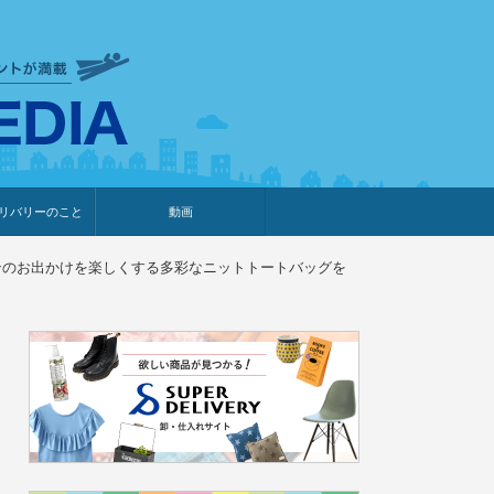
衣食住サービスに携わる小売
リバリーのこと
動画
・プレゼント企画
・調査レポート
ベント・動画告知
ィア掲載
メーカー
ライブコマース
ションのお出かけを楽しくする多彩なニットトートバッグを