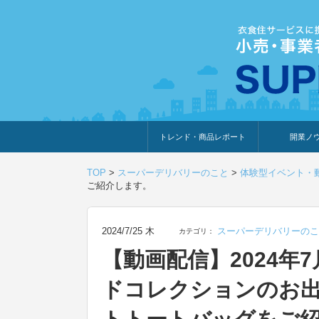
トレンド・商品レポート
開業ノ
トレンド・特集
人気ランキング
出展企業のおすすめ
商品体験・レビュー
暮らしの提案
開業までの道
開業知識・情
TOP
>
スーパーデリバリーのこと
>
体験型イベント・
ご紹介します。
2024/7/25 木
スーパーデリバリーのこ
カテゴリ：
【動画配信】2024年7
ドコレクションのお