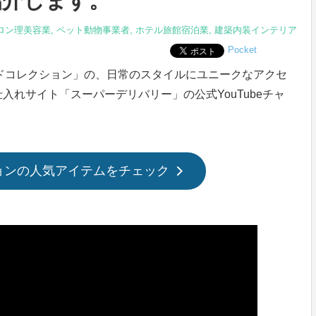
紹介します。
ロン理美容業
,
ペット動物事業者
,
ホテル旅館宿泊業
,
建築内装インテリア
Pocket
「サードコレクション」の、日常のスタイルにユニークなアクセ
れサイト「スーパーデリバリー」の公式YouTubeチャ
ョンの人気アイテムをチェック