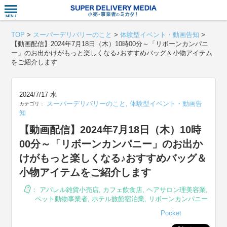
衣食住サー
TOP
>
スーパーデリバリーのこと
>
体験型イベント・動画告知
>
【動画配信】2024年7月18日（木）10時00分～「リボーンカンパニ
ー」のお出かけがもっと楽しくなる♪おすすめバッグ＆小物アイテム
をご紹介します
2024/7/17 水
スーパーデリバリーのこと
,
体験型イベント・動画告
カテゴリ：
知
【動画配信】2024年7月18日（木）10時
00分～「リボーンカンパニー」のお出か
けがもっと楽しくなる♪おすすめバッグ＆
小物アイテムをご紹介します
：
アパレル雑貨小売店
,
カフェ飲食店
,
ヘアサロン理美容業
,
ペット動物事業者
,
ホテル旅館宿泊業
,
リボーンカンパニー
Pocket