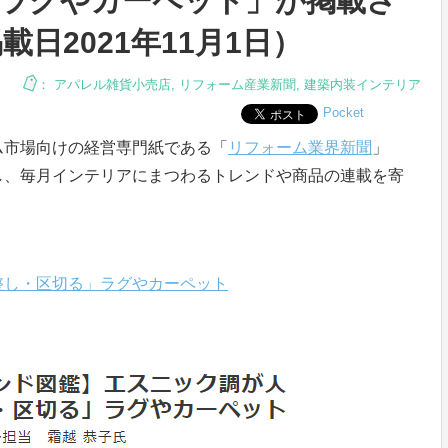
」ラグやカーペット」が掲載さ
日2021年11月1日）
：
アパレル雑貨小売店
,
リフォーム産業新聞
,
建築内装インテリア
Pocket
ム市場向けの経営専門紙である「
リフォーム業界新聞
」
し、毎月インテリアにまつわるトレンドや商品の連載を寄
介]
整し・区切る」ラグやカーペット