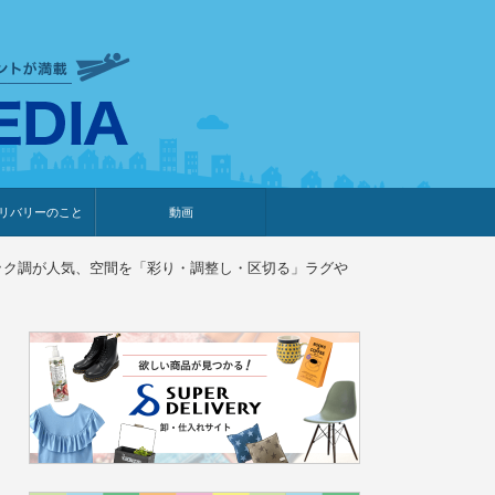
衣食住サービスに携わる小売
リバリーのこと
動画
・プレゼント企画
・調査レポート
ベント・動画告知
ィア掲載
メーカー
ライブコマース
ック調が人気、空間を「彩り・調整し・区切る」ラグや