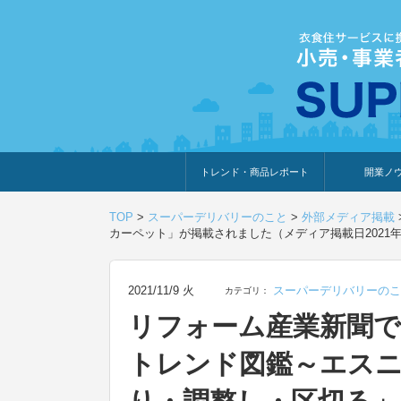
トレンド・商品レポート
開業ノ
トレンド・特集
人気ランキング
出展企業のおすすめ
商品体験・レビュー
暮らしの提案
開業までの道
開業知識・情
TOP
>
スーパーデリバリーのこと
>
外部メディア掲載
カーペット」が掲載されました（メディア掲載日2021年
2021/11/9 火
スーパーデリバリーのこ
カテゴリ：
リフォーム産業新聞
トレンド図鑑～エスニ