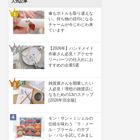
人気記事
傘もボトルも取り違えな
い。持ち物の目印になる
チャームが今じわじわ来
ています
【2026年】ハンドメイド
作家さん必見！アクセサ
リーパーツの仕入れにお
すすめの企業5選
雑貨屋さんを開業したい
人必見！理想の雑貨店に
なるための13のステップ
[2026年完全版]
モン・サン＝ミシェルの
伝統を味わう「ラ・メー
ル・プラール」のサブ
レ・パレを試してみまし