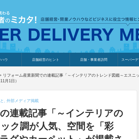
ウハウ
店舗経営のヒント
店舗・事業者訪問
スーパーデ
のり
報
ウェブ集客・販売促進
仕入れ
展示会情報
接客・販売
知識情報
販促カレンダー
集客・販売促進
アパレル店
カフェ・飲食店
ペットサロン
メーカー
他の業種
美容サロン
薬局
観光・ホテル旅館宿泊業
雑貨店
食料品店
SD export
お知らせ
イベント
セミナー
体験型イ
外部メデ
新規出展
>
リフォーム産業新聞での連載記事「～インテリアのトレンド図鑑～エスニ
11月1日）
と
,
外部メディア掲載
での連載記事「～インテリアの
ック調が人気、空間を「彩