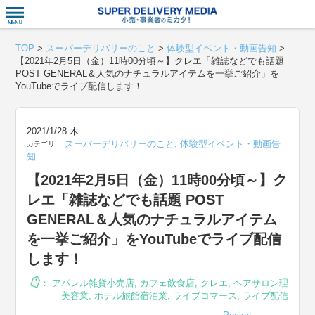
衣食住サー
TOP
>
スーパーデリバリーのこと
>
体験型イベント・動画告知
>
【2021年2月5日（金）11時00分頃～】クレエ「雑誌などでも話題
POST GENERAL＆人気のナチュラルアイテムを一挙ご紹介」を
YouTubeでライブ配信します！
2021/1/28 木
スーパーデリバリーのこと
,
体験型イベント・動画告
カテゴリ：
知
【2021年2月5日（金）11時00分頃～】ク
レエ「雑誌などでも話題 POST
GENERAL＆人気のナチュラルアイテム
を一挙ご紹介」をYouTubeでライブ配信
します！
：
アパレル雑貨小売店
,
カフェ飲食店
,
クレエ
,
ヘアサロン理
美容業
,
ホテル旅館宿泊業
,
ライブコマース
,
ライブ配信