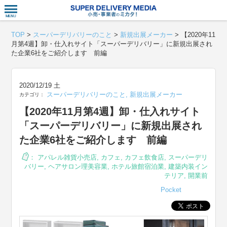
衣食住サー
TOP
>
スーパーデリバリーのこと
>
新規出展メーカー
>
【2020年11
月第4週】卸・仕入れサイト「スーパーデリバリー」に新規出展され
た企業6社をご紹介します 前編
2020/12/19 土
スーパーデリバリーのこと
,
新規出展メーカー
カテゴリ：
【2020年11月第4週】卸・仕入れサイト
「スーパーデリバリー」に新規出展され
た企業6社をご紹介します 前編
：
アパレル雑貨小売店
,
カフェ
,
カフェ飲食店
,
スーパーデリ
バリー
,
ヘアサロン理美容業
,
ホテル旅館宿泊業
,
建築内装イン
テリア
,
開業前
Pocket