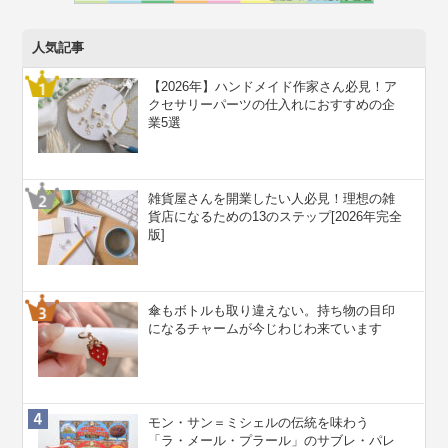
人気記事
【2026年】ハンドメイド作家さん必見！ア
クセサリーパーツの仕入れにおすすめの企
業5選
雑貨屋さんを開業したい人必見！理想の雑
貨店になるための13のステップ[2026年完全
版]
傘もボトルも取り違えない。持ち物の目印
になるチャームが今じわじわ来ています
モン・サン＝ミシェルの伝統を味わう
「ラ・メール・プラール」のサブレ・パレ