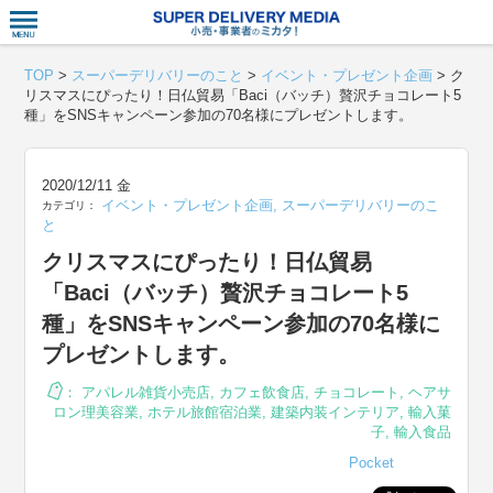
衣食住サー
TOP
>
スーパーデリバリーのこと
>
イベント・プレゼント企画
>
ク
リスマスにぴったり！日仏貿易「Baci（バッチ）贅沢チョコレート5
種」をSNSキャンペーン参加の70名様にプレゼントします。
2020/12/11 金
イベント・プレゼント企画
,
スーパーデリバリーのこ
カテゴリ：
と
クリスマスにぴったり！日仏貿易
「Baci（バッチ）贅沢チョコレート5
種」をSNSキャンペーン参加の70名様に
プレゼントします。
：
アパレル雑貨小売店
,
カフェ飲食店
,
チョコレート
,
ヘアサ
ロン理美容業
,
ホテル旅館宿泊業
,
建築内装インテリア
,
輸入菓
子
,
輸入食品
Pocket