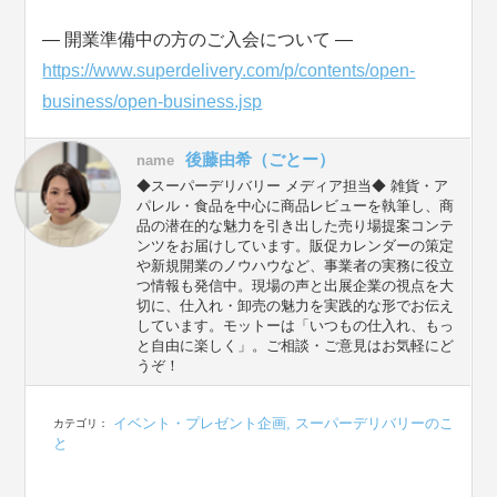
― 開業準備中の方のご入会について ―
https://www.superdelivery.com/p/contents/open-
business/open-business.jsp
後藤由希（ごとー）
name
◆スーパーデリバリー メディア担当◆ 雑貨・ア
パレル・食品を中心に商品レビューを執筆し、商
品の潜在的な魅力を引き出した売り場提案コンテ
ンツをお届けしています。販促カレンダーの策定
や新規開業のノウハウなど、事業者の実務に役立
つ情報も発信中。現場の声と出展企業の視点を大
切に、仕入れ・卸売の魅力を実践的な形でお伝え
しています。モットーは「いつもの仕入れ、もっ
と自由に楽しく」。ご相談・ご意見はお気軽にど
うぞ！
イベント・プレゼント企画
,
スーパーデリバリーのこ
カテゴリ：
と