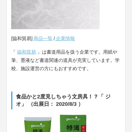
[協和貿易]
商品一覧
/
企業情報
「
協和貿易
」は書道用品を扱う企業です。用紙や
筆、墨液など書道関連の道具が充実しています。学
校、施設運営の方にもおすすめです。
食品かと2度見しちゃう文房具！？「 ジ
オ」 （出展日： 2020/8/3 ）