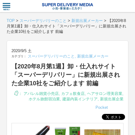
衣食住サー
TOP
>
スーパーデリバリーのこと
>
新規出展メーカー
>
【2020年8
月第1週】卸・仕入れサイト「スーパーデリバリー」に新規出展され
た企業10社をご紹介します 前編
2020/9/5 土
スーパーデリバリーのこと
,
新規出展メーカー
カテゴリ：
【2020年8月第1週】卸・仕入れサイト
「スーパーデリバリー」に新規出展され
た企業10社をご紹介します 前編
：
アパレル雑貨小売店
,
カフェ飲食店
,
ヘアサロン理美容業
,
ホテル旅館宿泊業
,
建築内装インテリア
,
新規出展企業
Pocket