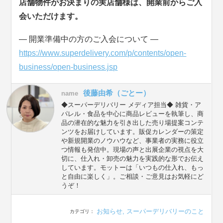
店舗物件がお決まりの実店舗様は、開業前からご入
会いただけます。
― 開業準備中の方のご入会について ―
https://www.superdelivery.com/p/contents/open-
business/open-business.jsp
後藤由希（ごとー）
name
◆スーパーデリバリー メディア担当◆ 雑貨・ア
パレル・食品を中心に商品レビューを執筆し、商
品の潜在的な魅力を引き出した売り場提案コンテ
ンツをお届けしています。販促カレンダーの策定
や新規開業のノウハウなど、事業者の実務に役立
つ情報も発信中。現場の声と出展企業の視点を大
切に、仕入れ・卸売の魅力を実践的な形でお伝え
しています。モットーは「いつもの仕入れ、もっ
と自由に楽しく」。ご相談・ご意見はお気軽にど
うぞ！
お知らせ
,
スーパーデリバリーのこと
カテゴリ：