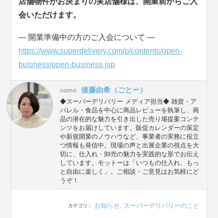
店舗物件がお決まりの実店舗様は、開業前からご入
会いただけます。
― 開業準備中の方のご入会について ―
https://www.superdelivery.com/p/contents/open-
business/open-business.jsp
後藤由希（ごとー）
name
◆スーパーデリバリー メディア担当◆ 雑貨・ア
パレル・食品を中心に商品レビューを執筆し、商
品の潜在的な魅力を引き出した売り場提案コンテ
ンツをお届けしています。販促カレンダーの策定
や新規開業のノウハウなど、事業者の実務に役立
つ情報も発信中。現場の声と出展企業の視点を大
切に、仕入れ・卸売の魅力を実践的な形でお伝え
しています。モットーは「いつもの仕入れ、もっ
と自由に楽しく」。ご相談・ご意見はお気軽にど
うぞ！
お知らせ
,
スーパーデリバリーのこと
カテゴリ：