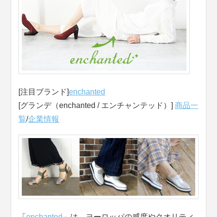
[注目ブランド]
enchanted
[グランデ（enchanted / エンチャンテッド）]
商品一
覧
/
企業情報
「
enchanted
」は、ヨーロッパの感度やクオリティ