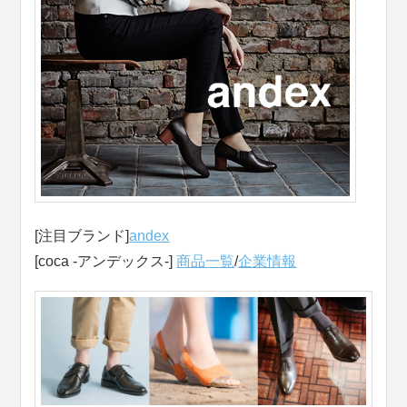
[注目ブランド]
andex
[coca -アンデックス-]
商品一覧
/
企業情報