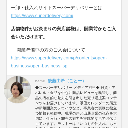
ー卸・仕入れサイトスーパーデリバリーとは─
https://www.superdelivery.com/
店舗物件がお決まりの実店舗様は、開業前からご入
会いただけます。
― 開業準備中の方のご入会について ―
https://www.superdelivery.com/p/contents/open-
business/open-business.jsp
後藤由希（ごとー）
name
◆スーパーデリバリー メディア担当◆ 雑貨・ア
パレル・食品を中心に商品レビューを執筆し、商
品の潜在的な魅力を引き出した売り場提案コンテ
ンツをお届けしています。販促カレンダーの策定
や新規開業のノウハウなど、事業者の実務に役立
つ情報も発信中。現場の声と出展企業の視点を大
切に、仕入れ・卸売の魅力を実践的な形でお伝え
しています。モットーは「いつもの仕入れ、もっ