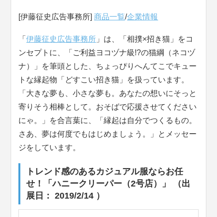
[伊藤征史広告事務所]
商品一覧
/
企業情報
「
伊藤征史広告事務所
」は、「相撲×招き猫」をコ
ンセプトに、「ご利益ヨコヅナ級!?の猫綱（ネコヅ
ナ）」を筆頭とした、ちょっぴりへんてこでキュー
トな縁起物「どすこい招き猫」を扱っています。
「大きな夢も、小さな夢も。あなたの想いにそっと
寄りそう相棒として。おそばで応援させてください
にゃ。」を合言葉に、「縁起は自分でつくるもの。
さあ、夢は何度でもはじめましょう。」とメッセー
ジをしています。
トレンド感のあるカジュアル服ならお任
せ！「ハニークリーパー（2号店）」 （出
展日： 2019/2/14 ）