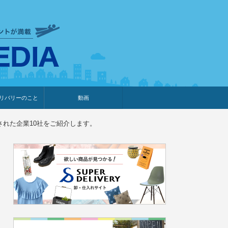
衣食住サービスに携わる小売
リバリーのこと
動画
・プレゼント企画
・調査レポート
ベント・動画告知
ィア掲載
メーカー
ライブコマース
された企業10社をご紹介します。