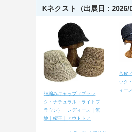
Kネクスト（出展日：2026/0
合皮
ック
ィー
細編みキャップ（ブラッ
ク・ナチュラル・ライトブ
ラウン） レディース｜無
地｜帽子｜アウトドア