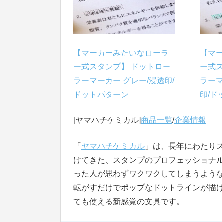
【マーカーみたいなローラ
【マ
ー式スタンプ】 ドットロー
ー式
ラーマーカー グレー/浸透印/
ラーマ
ドットパターン
印/ド
[ヤマハチケミカル]
商品一覧
/
企業情報
「
ヤマハチケミカル
」は、長年にわたり
けてきた、スタンプのプロフェッショナ
った人が思わずワクワクしてしまうよう
転がすだけでポップなドットラインが描
ても使える新感覚の文具です。