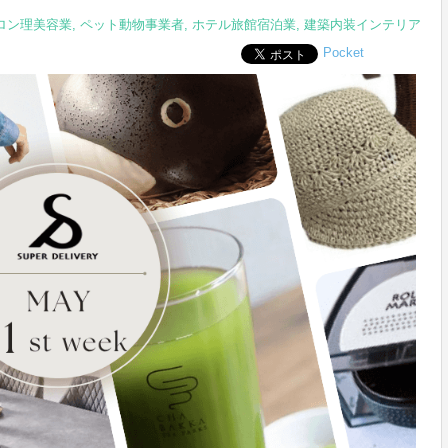
ロン理美容業
,
ペット動物事業者
,
ホテル旅館宿泊業
,
建築内装インテリア
Pocket