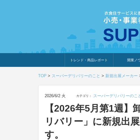
トレンド・商品レポート
開業ノ
トレンド・特集
人気ランキング
出展企業のおすすめ
商品体験・レビュー
暮らしの提案
開業までの道
開業知識・情
TOP
>
スーパーデリバリーのこと
>
新規出展メーカー
2026/6/2 火
スーパーデリバリーのこ
カテゴリ：
【2026年5月第1週
リバリー」に新規出展
す。