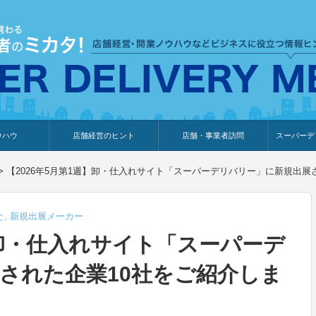
ウハウ
店舗経営のヒント
店舗・事業者訪問
スーパーデ
のり
報
ウェブ集客・販売促進
仕入れ
展示会情報
接客・販売
知識情報
販促カレンダー
集客・販売促進
アパレル店
カフェ・飲食店
ペットサロン
メーカー
他の業種
美容サロン
薬局
観光・ホテル旅館宿泊業
雑貨店
食料品店
SD export
お知らせ
イベント
セミナー
体験型イ
外部メデ
新規出展
>
【2026年5月第1週】卸・仕入れサイト「スーパーデリバリー」に新規出展
と
,
新規出展メーカー
】卸・仕入れサイト「スーパーデ
された企業10社をご紹介しま