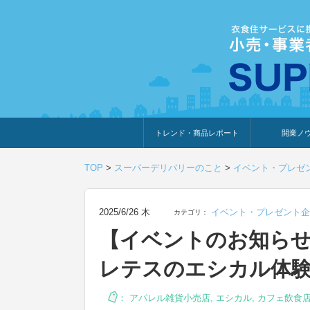
トレンド・商品レポート
開業ノ
トレンド・特集
人気ランキング
出展企業のおすすめ
商品体験・レビュー
暮らしの提案
開業までの道
開業知識・情
TOP
>
スーパーデリバリーのこと
>
イベント・プレゼ
2025/6/26 木
イベント・プレゼント企
カテゴリ：
【イベントのお知ら
レテスのエシカル体
：
アパレル雑貨小売店
,
エシカル
,
カフェ飲食