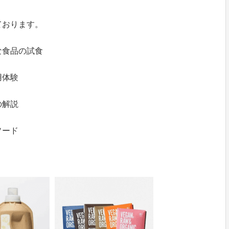
ております。
な食品の試食
用体験
の解説
ソード