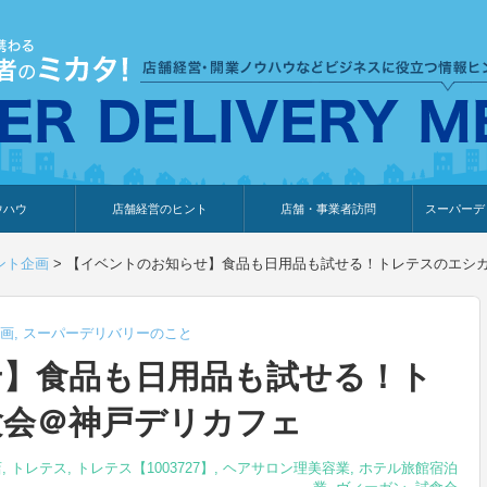
ウハウ
店舗経営のヒント
店舗・事業者訪問
スーパーデ
のり
報
ウェブ集客・販売促進
仕入れ
展示会情報
接客・販売
知識情報
販促カレンダー
集客・販売促進
アパレル店
カフェ・飲食店
ペットサロン
メーカー
他の業種
美容サロン
薬局
観光・ホテル旅館宿泊業
雑貨店
食料品店
SD export
お知らせ
イベント
セミナー
体験型イ
外部メデ
新規出展
ント企画
>
【イベントのお知らせ】食品も日用品も試せる！トレテスのエシ
画
,
スーパーデリバリーのこと
せ】食品も日用品も試せる！ト
験会＠神戸デリカフェ
店
,
トレテス
,
トレテス【1003727】
,
ヘアサロン理美容業
,
ホテル旅館宿泊