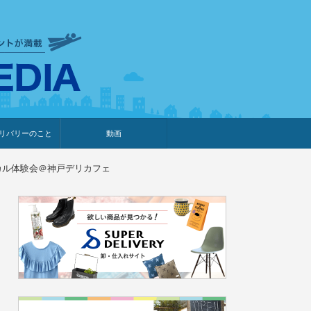
衣食住サービスに携わる小売
リバリーのこと
動画
・プレゼント企画
・調査レポート
ベント・動画告知
ィア掲載
メーカー
ライブコマース
カル体験会＠神戸デリカフェ