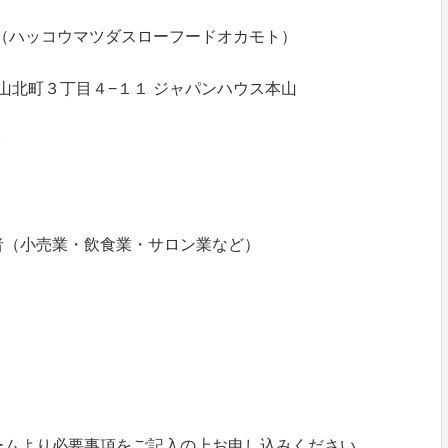
 okamoto（ハッコウマツダスローフードオカモト）
山北町３丁目４−１１ ジャパンハウス本山
分
者（小売業・飲食業・サロン業など）
ームより必要事項をご記入の上お申し込みください。