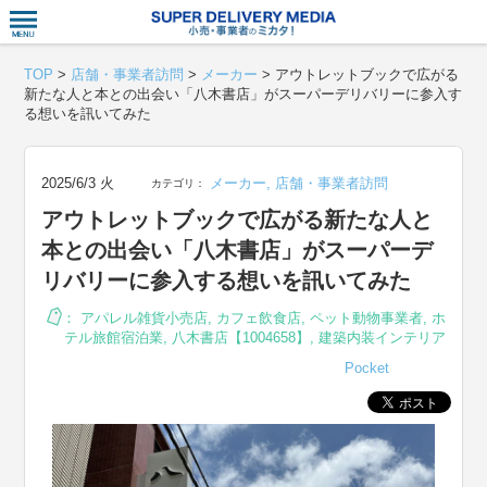
衣食住サー
TOP
>
店舗・事業者訪問
>
メーカー
>
アウトレットブックで広がる
新たな人と本との出会い「八木書店」がスーパーデリバリーに参入す
る想いを訊いてみた
2025/6/3 火
メーカー
,
店舗・事業者訪問
カテゴリ：
アウトレットブックで広がる新たな人と
本との出会い「八木書店」がスーパーデ
リバリーに参入する想いを訊いてみた
：
アパレル雑貨小売店
,
カフェ飲食店
,
ペット動物事業者
,
ホ
テル旅館宿泊業
,
八木書店【1004658】
,
建築内装インテリア
Pocket