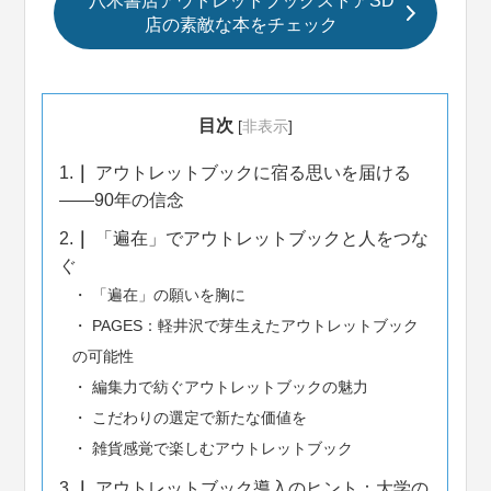
八木書店アウトレットブックストアSD
店の素敵な本をチェック
目次
[
非表示
]
1.
アウトレットブックに宿る思いを届ける
――90年の信念
2.
「遍在」でアウトレットブックと人をつな
ぐ
「遍在」の願いを胸に
PAGES：軽井沢で芽生えたアウトレットブック
の可能性
編集力で紡ぐアウトレットブックの魅力
こだわりの選定で新たな価値を
雑貨感覚で楽しむアウトレットブック
3.
アウトレットブック導入のヒント：大学の