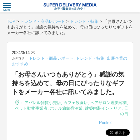
衣食住サー
TOP
>
トレンド・商品レポート
>
トレンド・特集
>
「お母さんいつ
もありがとう」感謝の気持ちを込めて、母の日にぴったりなギフトを
メーカー各社に訊いてみました。
2024/3/14 木
トレンド・商品レポート
,
トレンド・特集
,
出展企業の
カテゴリ：
おすすめ
「お母さんいつもありがとう」感謝の気
持ちを込めて、母の日にぴったりなギフ
トをメーカー各社に訊いてみました。
：
アパレル雑貨小売店
,
カフェ飲食店
,
ヘアサロン理美容業
,
ペット動物事業者
,
ホテル旅館宿泊業
,
建築内装インテリア
,
母
の日
Pocket