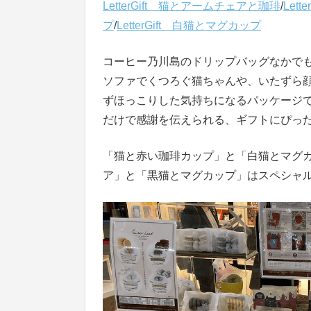
LetterGift 猫とアームチェアと珈琲
/
Let
プ
/
LetterGift 白猫とマグカップ
コーヒー乃川島のドリップバッグなかで
ソファでくつろぐ猫ちゃんや、いたずら
ずほっこりした気持ちになるパッケージです
だけで感謝を伝えられる、ギフトにぴっ
「猫と赤い珈琲カップ」と「白猫とマグ
ア」と「黒猫とマグカップ」はスペシャ