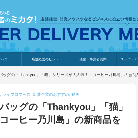
ウハウ
店舗経営のヒント
店舗・事業者訪問
スーパーデ
のり
報
ウェブ集客・販売促進
仕入れ
展示会情報
接客・販売
知識情報
販促カレンダー
集客・販売促進
アパレル店
カフェ・飲食店
ペットサロン
メーカー
他の業種
美容サロン
薬局
観光・ホテル旅館宿泊業
雑貨店
食料品店
SD export
お知らせ
イベント
セミナー
体験型イ
外部メデ
新規出展
ッグの「Thankyou」「猫」シリーズが大人気！「コーヒー乃川島」の新商
,
ライブコマース
,
出展企業のおすすめ
,
動画
ッグの「Thankyou」「猫」
コーヒー乃川島」の新商品を