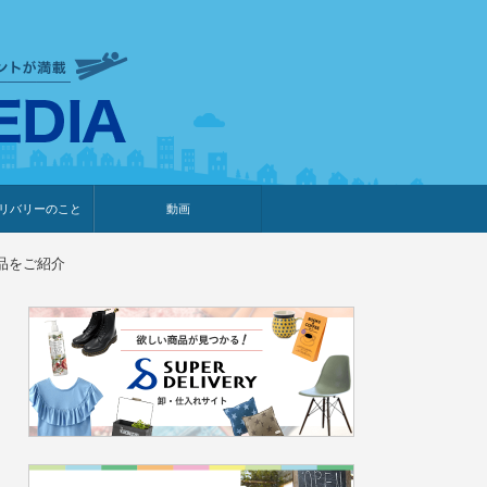
衣食住サービスに携わる小売
リバリーのこと
動画
・プレゼント企画
・調査レポート
ベント・動画告知
ィア掲載
メーカー
ライブコマース
品をご紹介