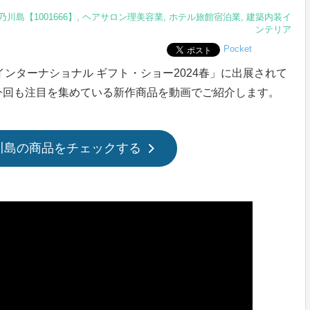
川島【1001666】
,
ヘアサロン理美容業
,
ホテル旅館宿泊業
,
建築内装イ
ンテリア
Pocket
東京インターナショナル ギフト・ショー2024春」に出展されて
今回も注目を集めている新作商品を動画でご紹介します。
川島の商品をチェックする