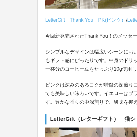
LetterGift Thank You PK(ピンク）
/
Let
今回新発売されたThank You！のメ
シンプルなデザインは幅広いシーンにお
もギフト感にぴったりです。中身のドリ
一杯分のコーヒー豆をたっぷり10g使用
ピンクは深みのあるコクが特徴の深煎り
ても美味しい味わいです。イエローはブ
す。豊かな香りの中深煎りで、酸味を抑
LetterGift（レターギフト） 猫