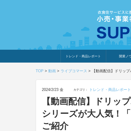
トレンド・商品レポート
開業ノ
トレンド・特集
人気ランキング
出展企業のおすすめ
商品体験・レビュー
暮らしの提案
開業までの道
開業知識・情
TOP
>
動画
>
ライブコマース
>
【動画配信】ドリップバ
2024/2/23 金
トレンド・商品レポート
カテゴリ：
【動画配信】ドリップバ
シリーズが大人気！「
ご紹介