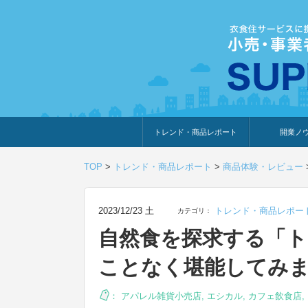
トレンド・商品レポート
開業ノ
トレンド・特集
人気ランキング
出展企業のおすすめ
商品体験・レビュー
暮らしの提案
開業までの道
開業知識・情
TOP
>
トレンド・商品レポート
>
商品体験・レビュー
2023/12/23 土
トレンド・商品レポー
カテゴリ：
自然食を探求する「ト
ことなく堪能してみ
：
アパレル雑貨小売店
,
エシカル
,
カフェ飲食店
,