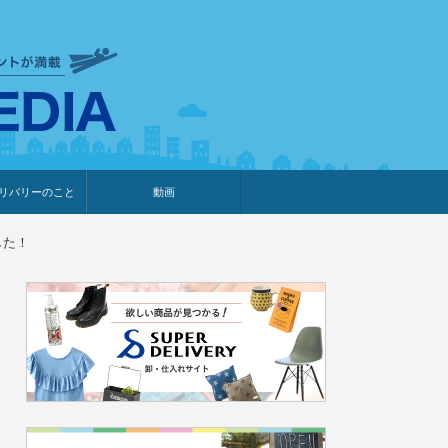
衣食住サービスに携わる小売
リバリーのこと
動画
・プレゼント企画
・調査レポート
ベント・動画告知
ィア掲載
メーカー
ライブコマース
した！