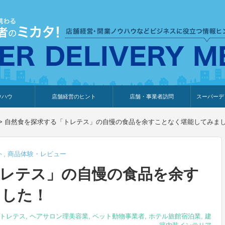
ウハウ
店舗経営のヒント
店舗・事業者訪問
スーパーデ
のり
報
ウェブ集客・販売促進
仕入れ
展示会情報
接客・販売
知識情報
販促カレンダー
集客・販売促進
アパレル店
カフェ・飲食店
ペットサロン
メーカー
他の業種
美容サロン
薬局
観光・ホテル旅館宿泊業
雑貨店
食料品店
SD export
お知らせ
イベント
セミナー
体験型イ
外部メデ
新規出展
>
自然食を探求する「トレテス」の自慢の食品を余すことなく堪能してみま
ト
,
商品体験・レビュー
レテス」の自慢の食品を余す
ました！
トレテス
,
ヘアサロン理美容業
,
ペット動物事業者
,
ホテル旅館宿泊業
,
建