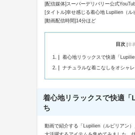
[配信媒体]スーパーデリバリー公式YouTu
[タイトル]幸せ感じる着心地 Lupilien
[動画配信時間]14分ほど
目次
[
非
1.
着心地リラックスで快適「Lupil
2.
ナチュラルな着こなしをオシャレ
着心地リラックスで快適「Lu
ち
動画で紹介する「Lupilien（ルピリ
大活躍するアイテムを集めてみました。