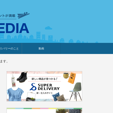
衣食住サービスに携わる小売
リバリーのこと
動画
・プレゼント企画
・調査レポート
ベント・動画告知
ィア掲載
メーカー
ライブコマース
します。