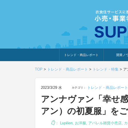
トレンド・商品レポート
開業ノ
トレンド・特集
人気ランキング
出展企業のおすすめ
商品体験・レビュー
暮らしの提案
開業までの道
開業知識・情
TOP
>
トレンド・商品レポート
>
トレンド・特集
>
ア
2023/3/29 水
トレンド・商品レポート
カテゴリ：
アンナヴァン「幸せ感じる
アン）の初夏服」をご
：
Lupilien
,
お洋服
,
アパレル雑貨小売店
,
カ