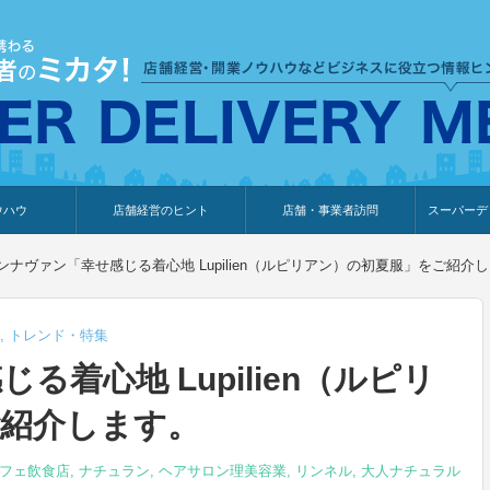
ウハウ
店舗経営のヒント
店舗・事業者訪問
スーパーデ
のり
報
ウェブ集客・販売促進
仕入れ
展示会情報
接客・販売
知識情報
販促カレンダー
集客・販売促進
アパレル店
カフェ・飲食店
ペットサロン
メーカー
他の業種
美容サロン
薬局
観光・ホテル旅館宿泊業
雑貨店
食料品店
SD export
お知らせ
イベント
セミナー
体験型イ
外部メデ
新規出展
ンナヴァン「幸せ感じる着心地 Lupilien（ルピリアン）の初夏服」をご紹介
,
トレンド・特集
着心地 Lupilien（ルピリ
紹介します。
フェ飲食店
,
ナチュラン
,
ヘアサロン理美容業
,
リンネル
,
大人ナチュラル