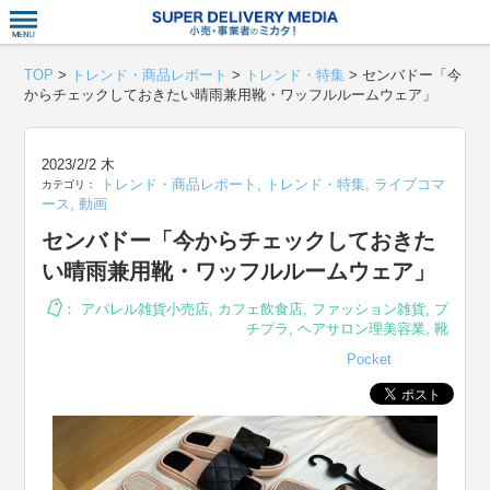
衣食住サー
TOP
>
トレンド・商品レポート
>
トレンド・特集
>
センバドー「今
からチェックしておきたい晴雨兼用靴・ワッフルルームウェア」
2023/2/2 木
トレンド・商品レポート
,
トレンド・特集
,
ライブコマ
カテゴリ：
ース
,
動画
センバドー「今からチェックしておきた
い晴雨兼用靴・ワッフルルームウェア」
：
アパレル雑貨小売店
,
カフェ飲食店
,
ファッション雑貨
,
プ
チプラ
,
ヘアサロン理美容業
,
靴
Pocket