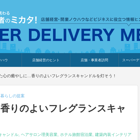
ウハウ
店舗経営のヒント
店舗・事業者訪問
スーパーデ
のり
報
ウェブ集客・販売促進
仕入れ
展示会情報
接客・販売
知識情報
販促カレンダー
集客・販売促進
アパレル店
カフェ・飲食店
ペットサロン
メーカー
他の業種
美容サロン
薬局
観光・ホテル旅館宿泊業
雑貨店
食料品店
SD export
お知らせ
イベント
セミナー
体験型イ
外部メデ
新規出展
た心の癒やしに…香りのよいフレグランスキャンドルを灯そう！
,
暮らしの提案
…香りのよいフレグランスキャ
キャンドル
,
ヘアサロン理美容業
,
ホテル旅館宿泊業
,
建築内装インテリア