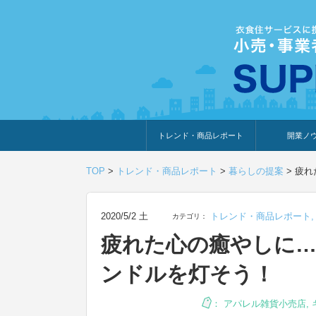
トレンド・商品レポート
開業ノ
トレンド・特集
人気ランキング
出展企業のおすすめ
商品体験・レビュー
暮らしの提案
開業までの道
開業知識・情
TOP
>
トレンド・商品レポート
>
暮らしの提案
>
疲れ
2020/5/2 土
トレンド・商品レポート
カテゴリ：
疲れた心の癒やしに
ンドルを灯そう！
：
アパレル雑貨小売店
,