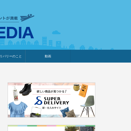
衣食住サービスに携わる小売
リバリーのこと
動画
・プレゼント企画
・調査レポート
ベント・動画告知
ィア掲載
メーカー
ライブコマース