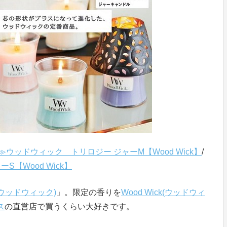
ッドウィック トリロジー ジャーM【Wood Wick】
/
【Wood Wick】
k(ウッドウィック)
」。限定の香りを
Wood Wick(ウッドウィ
ス
の直営店で買うくらい大好きです。