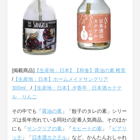
[掲載商品]
【生産地：日本】【和食】醤油の素 椎茸
/
【生産地：日本】ホームメイドサングリア
300ml
/
【生産地：日本】夕香亭 日本酒カクテ
ル りんご
その中でも「
醤油の素
」「餃子のタレの素」シリー
ズは長年売れている同社の定番人気商品。そのほか
にも「
サングリアの素
」「
モヒートの素
」「
ビアリ
ッチ
」「
日本酒カクテル
」など、かんたんおしゃれ