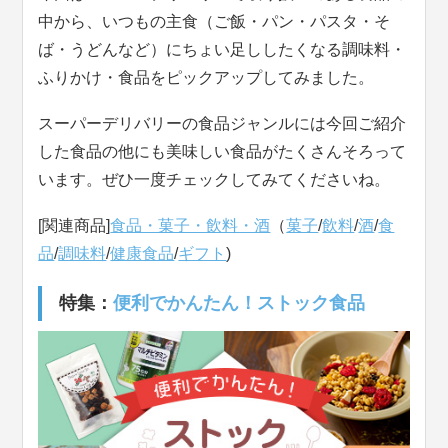
中から、いつもの主食（ご飯・パン・パスタ・そ
ば・うどんなど）にちょい足ししたくなる調味料・
ふりかけ・食品をピックアップしてみました。
スーパーデリバリーの食品ジャンルには今回ご紹介
した食品の他にも美味しい食品がたくさんそろって
います。ぜひ一度チェックしてみてくださいね。
[関連商品]
食品・菓子・飲料・酒
（
菓子
/
飲料
/
酒
/
食
品
/
調味料
/
健康食品
/
ギフト
)
特集：
便利でかんたん！ストック食品