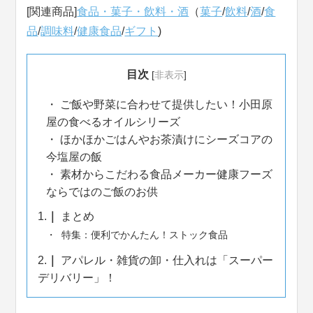
[関連商品]
食品・菓子・飲料・酒
（
菓子
/
飲料
/
酒
/
食
品
/
調味料
/
健康食品
/
ギフト
)
目次
[
非表示
]
ご飯や野菜に合わせて提供したい！小田原
屋の食べるオイルシリーズ
ほかほかごはんやお茶漬けにシーズコアの
今塩屋の飯
素材からこだわる食品メーカー健康フーズ
ならではのご飯のお供
1.
まとめ
特集：便利でかんたん！ストック食品
2.
アパレル・雑貨の卸・仕入れは「スーパー
デリバリー」！