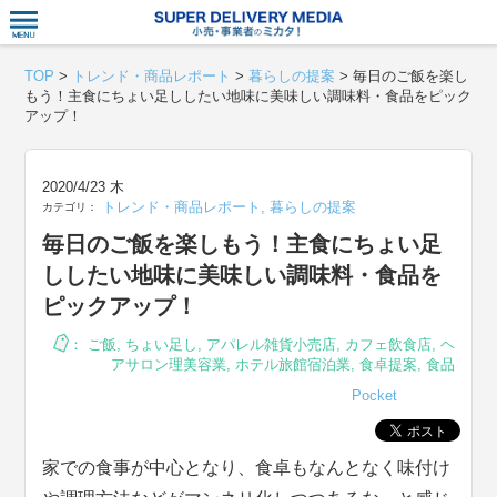
衣食住サー
TOP
>
トレンド・商品レポート
>
暮らしの提案
>
毎日のご飯を楽し
もう！主食にちょい足ししたい地味に美味しい調味料・食品をピック
アップ！
2020/4/23 木
トレンド・商品レポート
,
暮らしの提案
カテゴリ：
毎日のご飯を楽しもう！主食にちょい足
ししたい地味に美味しい調味料・食品を
ピックアップ！
：
ご飯
,
ちょい足し
,
アパレル雑貨小売店
,
カフェ飲食店
,
ヘ
アサロン理美容業
,
ホテル旅館宿泊業
,
食卓提案
,
食品
Pocket
家での食事が中心となり、食卓もなんとなく味付け