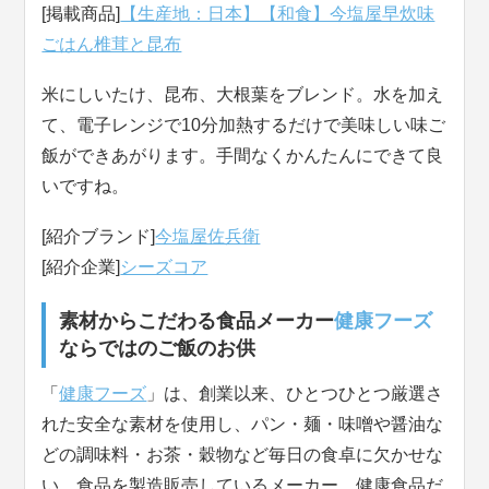
[掲載商品]
【生産地：日本】【和食】今塩屋早炊味
ごはん椎茸と昆布
米にしいたけ、昆布、大根葉をブレンド。水を加え
て、電子レンジで10分加熱するだけで美味しい味ご
飯ができあがります。手間なくかんたんにできて良
いですね。
[紹介ブランド]
今塩屋佐兵衛
[紹介企業]
シーズコア
素材からこだわる食品メーカー
健康フーズ
ならではのご飯のお供
「
健康フーズ
」は、創業以来、ひとつひとつ厳選さ
れた安全な素材を使用し、パン・麺・味噌や醤油な
どの調味料・お茶・穀物など毎日の食卓に欠かせな
い、食品を製造販売しているメーカー。健康食品だ