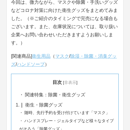
今回は、微力ながら、マスクや除菌・手洗いグッズ
などコロナ対策に向けた衛生グッズをまとめてみま
した。（※ご紹介のタイミングで完売になる場合も
ございます。また、在庫状況については、取り扱い
企業へお問い合わせいただきますようお願いしま
す。）
[関連商品]
衛生用品
（
マスク
/
除湿・除菌・消臭グッ
ズ
/
ハンドソープ
）
目次
[
非表示
]
関連特集：除菌・衛生グッズ
1.
衛生・除菌グッズ
随時、先行予約を受け付けています「マスク」
ハンドスプレー・ジェルタイプなど様々なタイプ
がそろう「除菌グッズ」