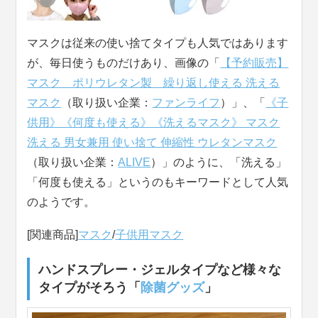
マスクは従来の使い捨てタイプも人気ではあります
が、毎日使うものだけあり、画像の「
【予約販売】
マスク ポリウレタン製 繰り返し使える 洗える
マスク
（取り扱い企業：
ファンライフ
）」、「
《子
供用》《何度も使える》《洗えるマスク》 マスク
洗える 男女兼用 使い捨て 伸縮性 ウレタンマスク
（取り扱い企業：
ALIVE
）」のように、「洗える」
「何度も使える」というのもキーワードとして人気
のようです。
[関連商品]
マスク
/
子供用マスク
ハンドスプレー・ジェルタイプなど様々な
タイプがそろう「
除菌グッズ
」