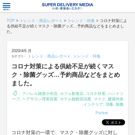
衣食住サー
TOP
>
トレンド・商品レポート
>
トレンド・特集
>
コロナ対策によ
る供給不足が続くマスク・除菌グッズ…予約商品などをまとめまし
た。
2020/4/6 月
トレンド・商品レポート
,
トレンド・特集
カテゴリ：
コロナ対策による供給不足が続くマス
ク・除菌グッズ…予約商品などをまとめ
ました。
：
アパレル雑貨小売店
,
カフェ飲食店
,
コロナ対策
,
ハンドソ
ープ
,
ヘアサロン理美容業
,
ホテル旅館宿泊業
,
マスク
,
建築内装
インテリア
,
消毒
,
除菌
Pocket
コロナ対策の一環で、マスク・除菌グッズに対し