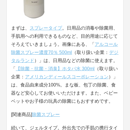
まずは、
スプレータイプ
。日用品の消毒や除菌用、
手肌用への利用できるものなど、目的用途に応じて
そろえていきましょう。画像にある、「
アルコール
除菌スプレー濃度70％ 500ml
（取り扱い企業：
デジ
タルランド
）」は、日用品などの除菌に使えます。
「
【除菌・抗菌・消臭】ホタパ水 300ml
（取り扱い
企業：
アメリカンディールスコーポレーション
）」
は、食品由来成分100%。まな板、包丁の除菌、食
器など安心してお使いいただけます。また、ベビー
ベットやお子様の玩具の除菌にもおすすめです。
[関連商品]
除菌スプレー
続いて、ジェルタイプ。外出先での手肌の携行タイ