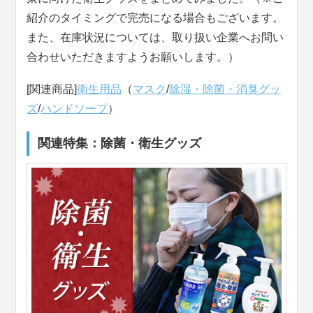
紹介のタイミングで完売になる場合もございます。
また、在庫状況については、取り扱い企業へお問い
合わせいただきますようお願いします。）
[関連商品]
衛生用品
（
マスク
/
除湿・除菌・消臭グッ
ズ
/
ハンドソープ
）
関連特集：除菌・衛生グッズ