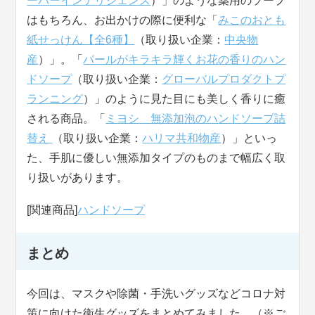
ーパーインテリジェンス
）」のような薬用のソープ
はもちろん、お出かけの際に便利な「
みこのおとも
紙せっけん【全6種】
（取り扱い企業：
中央物
産
）」。「
パールがキラキラ輝くお花の香りのハン
ドソープ
（取り扱い企業：
グローバルプロダクトプ
ランニング
）」のように見た目にも美しく香りに癒
される商品。「
ミヨシ 無添加泡のハンドソープ詰
替え
（取り扱い企業：
ハリマ共和物産
）」といっ
た、手肌に優しい無添加タイプのものまで幅広く取
り扱いがあります。
[関連商品]
ハンドソープ
まとめ
今回は、マスクや除菌・手洗いグッズなどコロナ対
策に向けた衛生グッズをまとめてみました。（※ご