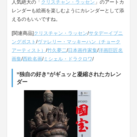
人気絶大の「
クリスチャン・ラッセン
」のアートカ
レンダーも絵画を楽しむようにカレンダーとして添
えるのもいいですね。
[関連商品]
クリスチャン・ラッセン
/
サタデーイブニ
ングポスト
/
ヴァレリー・マッキーハン（チョーク
アーティスト）
/
竹久夢二
/
日本画作家集
/
洋画巨匠名
画集
/
西欧名画
/
ミシェル・ドラクロワ
/
”独自の好き”がギュッと凝縮されたカレン
ダー