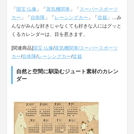
「
国宝 仏像
」「
蒸気機関車
」「
スーパースポーツ
カー
」「
自衛隊
」「
レーシングカー
」「
盆栽
」…み
んながみんな好きじゃなくても好きな人にはグッと
くるカレンダーは、目を惹きます。
[関連商品]
国宝 仏像
/
蒸気機関車/
スーパースポーツ
カー
/
自衛隊
/
レーシングカー
/
盆栽
自然と空間に馴染むジュート素材のカレン
ダー