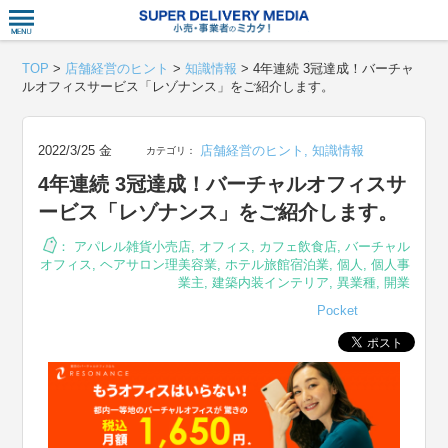
衣食住サー
TOP
>
店舗経営のヒント
>
知識情報
>
4年連続 3冠達成！バーチャ
ルオフィスサービス「レゾナンス」をご紹介します。
2022/3/25 金
店舗経営のヒント
,
知識情報
カテゴリ：
4年連続 3冠達成！バーチャルオフィスサ
ービス「レゾナンス」をご紹介します。
：
アパレル雑貨小売店
,
オフィス
,
カフェ飲食店
,
バーチャル
オフィス
,
ヘアサロン理美容業
,
ホテル旅館宿泊業
,
個人
,
個人事
業主
,
建築内装インテリア
,
異業種
,
開業
Pocket