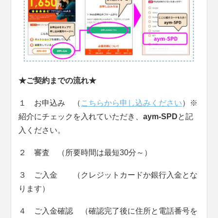
★ご契約までの流れ★
１ お申込み （
こちらから申し込みください
）※
紹介にチェックを入れていただき、
aym-SPD
と記
入ください。
２ 審査 （所要時間は最短30分～）
３ ご入金 （クレジットカードか銀行入金とな
ります）
４ ご入金確認 （確認完了後に住所と電話番号を