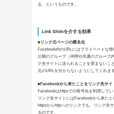
る、というものです。
Link Shimを介する効果
■リンク元ページの匿名化
Facebook内のURLにはプライベー
公開のグループ（仲間や共通のグループ内で
ク先サイトに送られることを望まないことも
元のURLを分からないようにしてくれま
■Facebookから来たことをリンク先サ
Facebookはhttpsでの暗号化を利用
リンク先サイトにはFacebookから来たと
httpsからhttpへのリンクでも、リンク先
るのです。