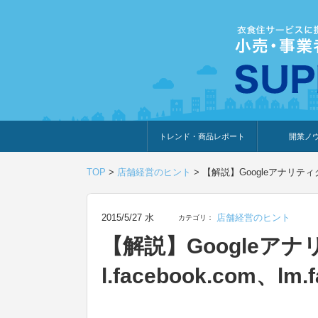
トレンド・商品レポート
開業ノ
トレンド・特集
人気ランキング
出展企業のおすすめ
商品体験・レビュー
暮らしの提案
開業までの道
開業知識・情
TOP
>
店舗経営のヒント
>
【解説】Googleアナリティクスの
2015/5/27 水
店舗経営のヒント
カテゴリ：
【解説】Googleア
l.facebook.com、lm