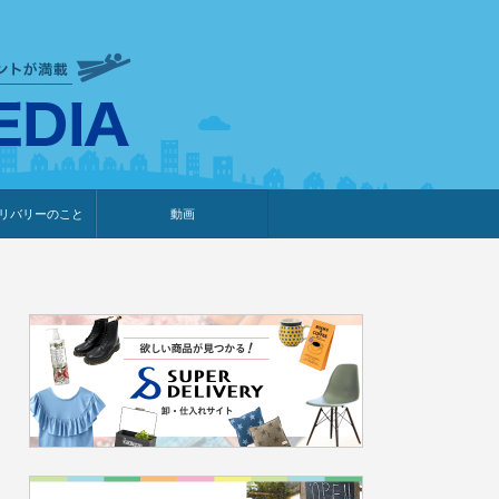
衣食住サービスに携わる小売
リバリーのこと
動画
・プレゼント企画
・調査レポート
ベント・動画告知
ィア掲載
メーカー
ライブコマース