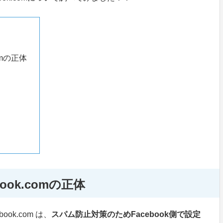
comの正体
ebook.comの正体
book.com は、
スパム防止対策のためFacebook側で設定