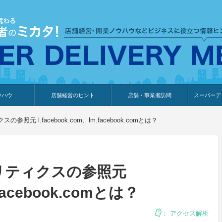
ウハウ
店舗経営のヒント
店舗・事業者訪問
スーパーデ
のり
報
ウェブ集客・販売促進
仕入れ
展示会情報
接客・販売
知識情報
販促カレンダー
集客・販売促進
アパレル店
カフェ・飲食店
ペットサロン
メーカー
他の業種
美容サロン
薬局
観光・ホテル旅館宿泊業
雑貨店
食料品店
SD export
お知らせ
イベント
セミナー
体験型イ
外部メデ
新規出展
参照元 l.facebook.com、lm.facebook.comとは？
ナリティクスの参照元
.facebook.comとは？
：
アクセス解析