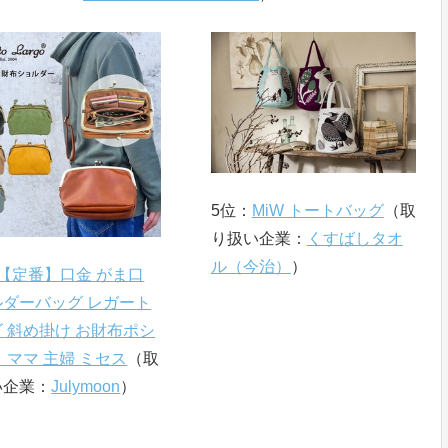
5位：
MiW トートバッグ
（取
り扱い企業：
くすばしタオ
ル（今治）
）
【定番】口金 がま口
ルダーバッグ レガート
 斜め掛け お財布ポシ
 ママ 主婦 ミセス
（取
い企業：
Julymoon
）