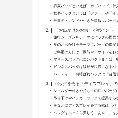
春夏バッグといえば「カゴバッグ」仕
秋冬バッグといえば「ファー」や「ボ
最新のトレンドや生きた情報はバッグ
2.
「お出かけのお供」がポイント。
旅行シーズンをテーマにバッグの提案
夏のお出かけをテーマにバッグの提案
ご年配の方には、機能やデザインをお
マザーズバッグはコンパクトまたは、
ビジネスバッグは移動が快適になるバ
パーティー・お呼ばれバッグは「普段
3.
バッグを売る「ディスプレイ」の
ショルダー付きや持ち手の長いバッグ
吊り下げやハンガーラックで提案する
棚などにディスプレイをする際は「バ
バッグをふっくら美しく「あんこ」を