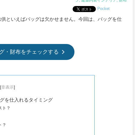
ツ
,
建築内装インテリア
,
財布
Pocket
お供といえばバッグは欠かせません。今回は、バッグを仕
グ・財布をチェックする
[
非表示
]
グを仕入れるタイミング
スト？
ト？