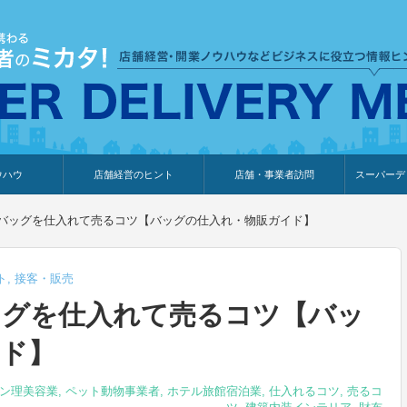
ウハウ
店舗経営のヒント
店舗・事業者訪問
スーパーデ
のり
報
ウェブ集客・販売促進
仕入れ
展示会情報
接客・販売
知識情報
販促カレンダー
集客・販売促進
アパレル店
カフェ・飲食店
ペットサロン
メーカー
他の業種
美容サロン
薬局
観光・ホテル旅館宿泊業
雑貨店
食料品店
SD export
お知らせ
イベント
セミナー
体験型イ
外部メデ
新規出展
バッグを仕入れて売るコツ【バッグの仕入れ・物販ガイド】
ト
,
接客・販売
ッグを仕入れて売るコツ【バッ
ド】
ン理美容業
,
ペット動物事業者
,
ホテル旅館宿泊業
,
仕入れるコツ
,
売るコ