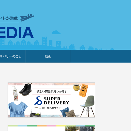
衣食住サービスに携わる小売
リバリーのこと
動画
・プレゼント企画
・調査レポート
ベント・動画告知
ィア掲載
メーカー
ライブコマース