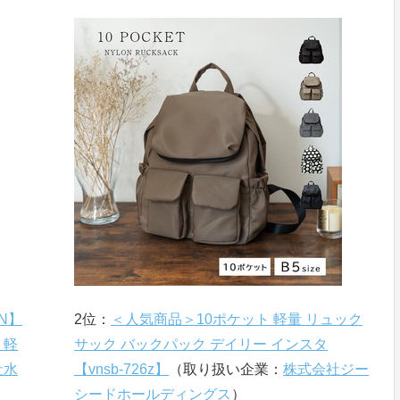
N】
2位：
＜人気商品＞10ポケット 軽量 リュック
 軽
サック バックパック デイリー インスタ
社水
【vnsb-726z】
（取り扱い企業：
株式会社ジー
シードホールディングス
）