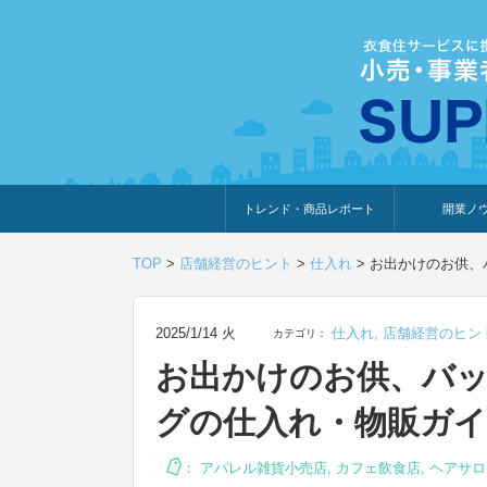
トレンド・商品レポート
開業ノ
トレンド・特集
人気ランキング
出展企業のおすすめ
商品体験・レビュー
暮らしの提案
開業までの道
開業知識・情
TOP
>
店舗経営のヒント
>
仕入れ
>
お出かけのお供、
2025/1/14 火
仕入れ
,
店舗経営のヒン
カテゴリ：
お出かけのお供、バ
グの仕入れ・物販ガイ
：
アパレル雑貨小売店
,
カフェ飲食店
,
ヘアサロ