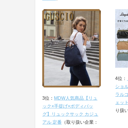
4位：
ショ
ラルゴ
3位：
MDW人気商品【リュ
ェット
ック×手提げ×ボディバッ
り扱
グ】リュックサック カジュ
アル 定番
（取り扱い企業：