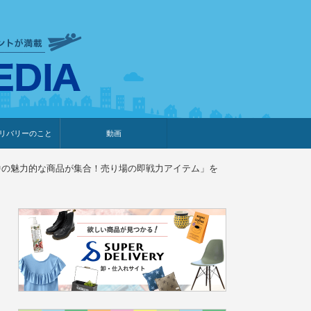
衣食住サービスに携わる小売
リバリーのこと
動画
・プレゼント企画
・調査レポート
ベント・動画告知
ィア掲載
メーカー
ライブコマース
世界中の魅力的な商品が集合！売り場の即戦力アイテム」を