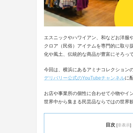
エスニックやハワイアン、和などお洋服
クロア（民俗）アイテムを専門的に取り
化や風土、伝統的な商品が豊富にそろっ
今回は、横浜にあるアミナコレクションのシ
デリバリー公式のYouTubeチャンネル
に
お店や事業所の個性に合わせて小物やイ
世界中から集まる民芸品ならではの世界
目次
[
非表示
]