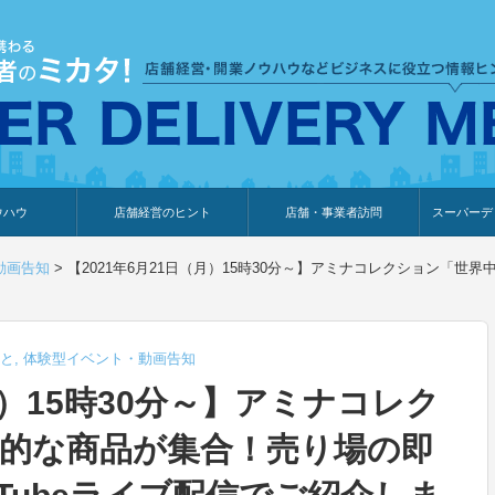
ウハウ
店舗経営のヒント
店舗・事業者訪問
スーパーデ
のり
報
ウェブ集客・販売促進
仕入れ
展示会情報
接客・販売
知識情報
販促カレンダー
集客・販売促進
アパレル店
カフェ・飲食店
ペットサロン
メーカー
他の業種
美容サロン
薬局
観光・ホテル旅館宿泊業
雑貨店
食料品店
SD export
お知らせ
イベント
セミナー
体験型イ
外部メデ
新規出展
動画告知
>
【2021年6月21日（月）15時30分～】アミナコレクション「
と
,
体験型イベント・動画告知
月）15時30分～】アミナコレク
的な商品が集合！売り場の即