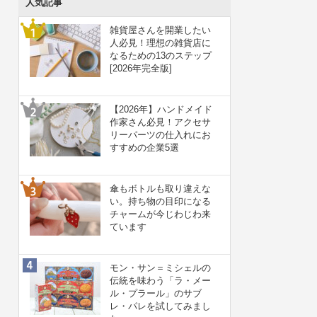
人気記事
雑貨屋さんを開業したい
人必見！理想の雑貨店に
なるための13のステップ
[2026年完全版]
【2026年】ハンドメイド
作家さん必見！アクセサ
リーパーツの仕入れにお
すすめの企業5選
傘もボトルも取り違えな
い。持ち物の目印になる
チャームが今じわじわ来
ています
モン・サン＝ミシェルの
伝統を味わう「ラ・メー
ル・プラール」のサブ
レ・パレを試してみまし