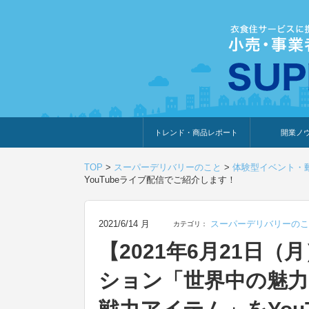
トレンド・商品レポート
開業ノ
トレンド・特集
人気ランキング
出展企業のおすすめ
商品体験・レビュー
暮らしの提案
開業までの道
開業知識・情
TOP
>
スーパーデリバリーのこと
>
体験型イベント・
YouTubeライブ配信でご紹介します！
2021/6/14 月
スーパーデリバリーのこ
カテゴリ：
【2021年6月21日（
ション「世界中の魅力