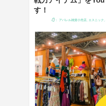
戦力アイテム」をYou
す！
：
アパレル雑貨小売店
,
エスニック
,