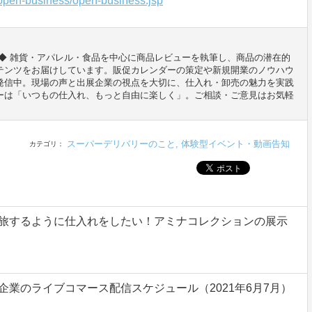
/open-business/open-business.jsp
◆ 雑貨・アパレル・食品を中心に商品レビューを執筆し、商品の潜在的
テンツをお届けしています。販促カレンダーの策定や新規開業のノウハウ
発信中。現場の声と出展企業の視点を大切に、仕入れ・卸売の魅力を実践
ーは「いつもの仕入れ、もっと自由に楽しく」。ご相談・ご意見はお気軽
スーパーデリバリーのこと
,
体験型イベント・動画告知
カテゴリ：
旅するように仕入れをしたい！アミナコレクションの展示
業のライブコマース配信スケジュール（2021年6月7月）