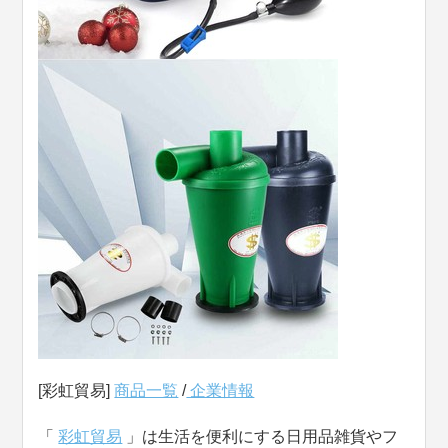
[彩虹貿易]
商品一覧
/
企業情報
「
彩虹貿易
」は生活を便利にする日用品雑貨やフ