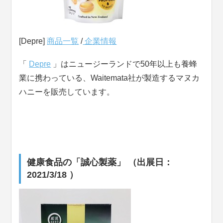
[Depre]
商品一覧
/
企業情報
「
Depre
」はニュージーランドで
50
年以上も養蜂
業に携わっている、
Waitemata
社が製造するマヌカ
ハニーを販売しています。
健康食品の「誠心製薬」 （出展日：
2021/3/18 ）