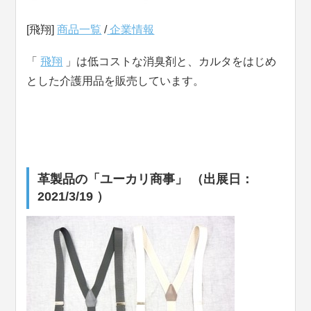
[飛翔]
商品一覧
/
企業情報
「
飛翔
」は低コストな消臭剤と、カルタをはじめ
とした介護用品を販売しています。
革製品の「ユーカリ商事」 （出展日：
2021/3/19 ）