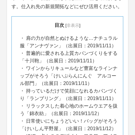
す。仕入れ先の新規開拓などにぜひ活用ください。
目次
[
非表示
]
肩の力が自然とぬけるような…ナチュラル
服「アンナヴァン」（出展日：2019/11/11）
普遍的に愛される上質カバンづくりをする
「十川鞄」（出展日：2019/11/11）
ワインからリキュールなど豊富なラインナ
ップがそろう「けいぷらんにんぐ アルコー
ル部門」（出展日：2019/11/11）
持っているだけで笑顔になれるカバンづく
り「ランブリング」（出展日：2019/11/11）
リラックスした着心地のホームウエアを扱
う「錦衣紡」（出展日：2019/11/12）
日常使いにちょうどいい！バッグがそろう
「けいしん平野屋」（出展日：2019/11/12）