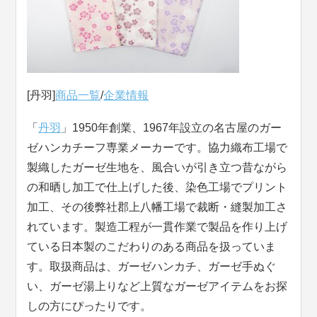
[丹羽]
商品一覧
/
企業情報
「
丹羽
」1950年創業、1967年設立の名古屋のガー
ゼハンカチーフ専業メーカーです。協力織布工場で
製織したガーゼ生地を、風合いが引き立つ昔ながら
の和晒し加工で仕上げした後、染色工場でプリント
加工、その後弊社郡上八幡工場で裁断・縫製加工さ
れています。製造工程が一貫作業で製品を作り上げ
ている日本製のこだわりのある商品を扱っていま
す。取扱商品は、ガーゼハンカチ、ガーゼ手ぬぐ
い、ガーゼ湯上りなど上質なガーゼアイテムをお探
しの方にぴったりです。