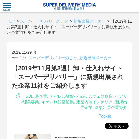
衣食住サー
TOP
>
スーパーデリバリーのこと
>
新規出展メーカー
>
【2019年11
月第2週】卸・仕入れサイト「スーパーデリバリー」に新規出展され
た企業11社をご紹介します
2019/11/29 金
スーパーデリバリーのこと
,
新規出展メーカー
カテゴリ：
【2019年11月第2週】卸・仕入れサイト
「スーパーデリバリー」に新規出展され
た企業11社をご紹介します
：
SD出展企業
,
アパレル雑貨小売店
,
カフェ飲食店
,
ヘアサ
ロン理美容業
,
ホテル旅館宿泊業
,
建築内装インテリア
,
新規出
展企業
,
新規出展企業紹介
Pocket