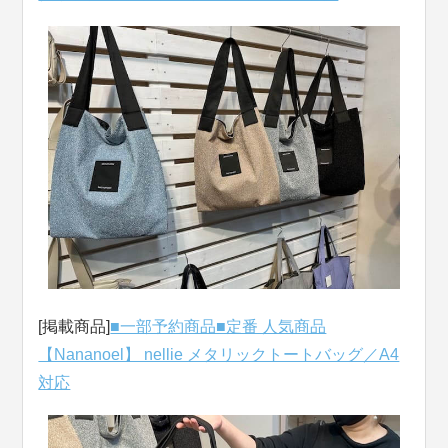
[掲載商品]
■一部予約商品■定番 人気商品
【Nananoel】 nellie メタリックトートバッグ／A4
対応