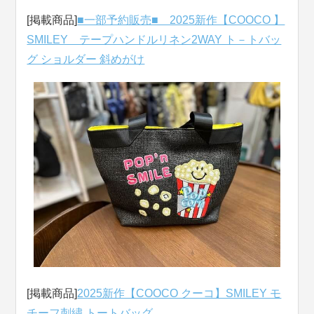
[掲載商品]
■一部予約販売■ 2025新作【COOCO 】
SMILEY テープハンドルリネン2WAY ト－トバッ
グ ショルダー 斜めがけ
[掲載商品]
2025新作【COOCO クーコ】SMILEY モ
チーフ刺繍 トートバッグ