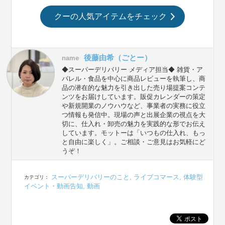
クーの人気アイテムをチェック
後藤由希（ごとー）
name
◆スーパーデリバリー メディア担当◆ 雑貨・ア
パレル・食品を中心に商品レビューを執筆し、商
品の潜在的な魅力を引き出した売り場提案コンテ
ンツをお届けしています。販促カレンダーの策定
や新規開業のノウハウなど、事業者の実務に役立
つ情報も発信中。現場の声と出展企業の視点を大
切に、仕入れ・卸売の魅力を実践的な形でお伝え
しています。モットーは「いつもの仕入れ、もっ
と自由に楽しく」。ご相談・ご意見はお気軽にど
うぞ！
スーパーデリバリーのこと
,
ライブコマース
,
体験型
カテゴリ：
イベント・動画告知
,
動画