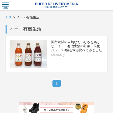
衣食住サー
TOP
>
イー・有機生活
イー・有機生活
国産素材の自然なおいしさを楽し
む。イー・有機生活の野菜・果物
ジュース3種を飲み比べてみました
2026/7/8 水
1