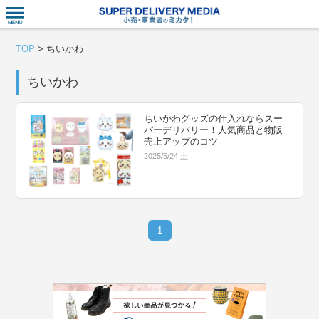
衣食住サー
TOP
>
ちいかわ
ちいかわ
ちいかわグッズの仕入れならスー
パーデリバリー！人気商品と物販
売上アップのコツ
2025/5/24 土
1